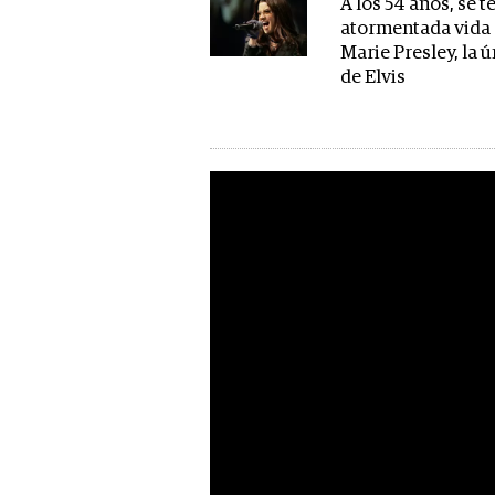
A los 54 años, se t
atormentada vida 
Marie Presley, la ú
de Elvis