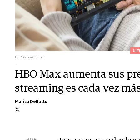
LIF
HBO streaming
.
HBO Max aumenta sus prec
streaming es cada vez más
Marisa Dellatto
SHARE