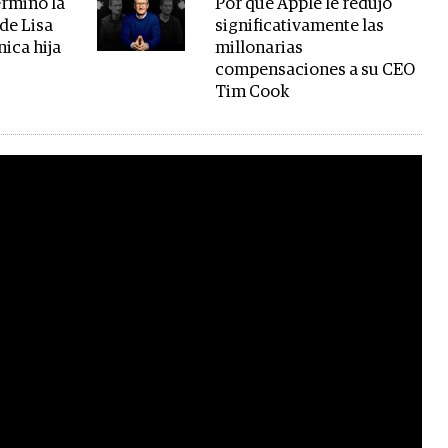
erminó la
Por qué Apple le redujo
de Lisa
significativamente las
nica hija
millonarias
compensaciones a su CEO
Tim Cook