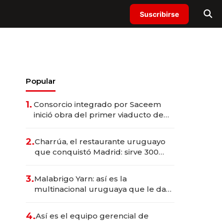
Suscribirse
Popular
1.
Consorcio integrado por Saceem
inició obra del primer viaducto de
los Accesos Este a Montevideo;
inversión total asciende a US$ 54
2.
Charrúa, el restaurante uruguayo
millones
que conquistó Madrid: sirve 300
cubiertos diarios, agota reservas
con un mes de anticipación y
3.
Malabrigo Yarn: así es la
prepara apertura
multinacional uruguaya que le da
de tejer al mundo
4.
Así es el equipo gerencial de