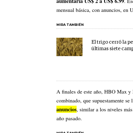
aumentaría US$ 2 a US$ 6.99
. Es
mensual básica, con anuncios, en 
MIRA TAMBIÉN
El trigo cerró la p
últimas siete cam
A finales de este año, HBO Max y D
combinado, que supuestamente se
anuncios
, similar a los niveles má
año pasado.