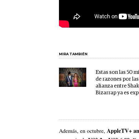
MIRA TAMBIÉN
Estas son las 50 m
de razones por las
alianza entre Shak
Bizarrap ya es exp
AppleTV+ anu
Además, en octubre,