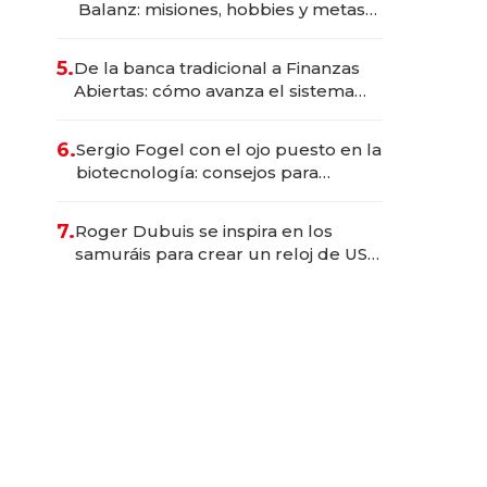
Balanz: misiones, hobbies y metas
para este año
5.
De la banca tradicional a Finanzas
Abiertas: cómo avanza el sistema
financiero uruguayo
6.
Sergio Fogel con el ojo puesto en la
biotecnología: consejos para
emprendedores, oportunidades de
inversión y el rol de la IA
7.
Roger Dubuis se inspira en los
samuráis para crear un reloj de US$
384.000