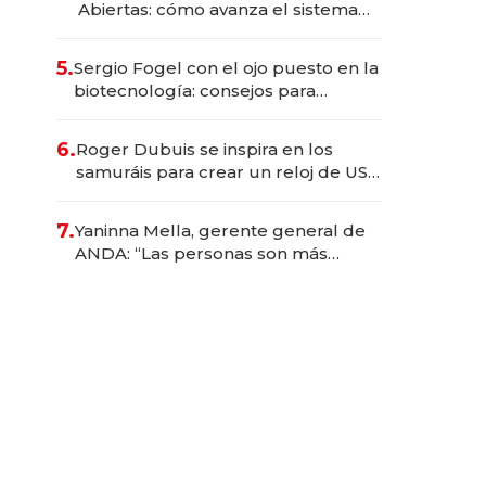
Abiertas: cómo avanza el sistema
financiero uruguayo
5.
Sergio Fogel con el ojo puesto en la
biotecnología: consejos para
emprendedores, oportunidades de
inversión y el rol de la IA
6.
Roger Dubuis se inspira en los
samuráis para crear un reloj de US$
384.000
7.
Yaninna Mella, gerente general de
ANDA: “Las personas son más
importantes que los problemas”