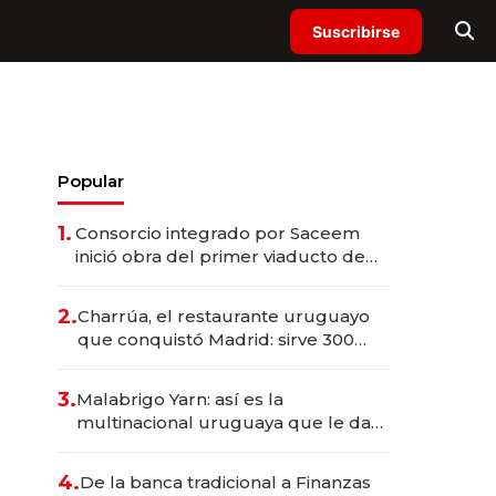
Suscribirse
Popular
1.
Consorcio integrado por Saceem
inició obra del primer viaducto de
los Accesos Este a Montevideo;
inversión total asciende a US$ 54
2.
Charrúa, el restaurante uruguayo
millones
que conquistó Madrid: sirve 300
cubiertos diarios, agota reservas
con un mes de anticipación y
3.
Malabrigo Yarn: así es la
prepara apertura
multinacional uruguaya que le da
de tejer al mundo
4.
De la banca tradicional a Finanzas