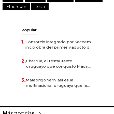
Ethereum
Tesla
Popular
1.
Consorcio integrado por Saceem
inició obra del primer viaducto de
los Accesos Este a Montevideo;
inversión total asciende a US$ 54
2.
Charrúa, el restaurante
millones
uruguayo que conquistó Madrid:
sirve 300 cubiertos diarios, agota
reservas con un mes de
3.
Malabrigo Yarn: así es la
anticipación y prepara apertura
multinacional uruguaya que le
da de tejer al mundo
Más noticias