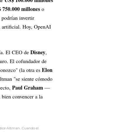
US$ 100.000 millones
tar
 750.000 millones
o
podrían invertir
 artificial. Hoy, OpenAI
Disney
gía. El CEO de
,
turo. El cofundador de
Elon
conozco" (la otra es
Altman "se siente cómodo
Paul Graham
recto,
—
 bien convencer a la
dice Altman. Cuando el