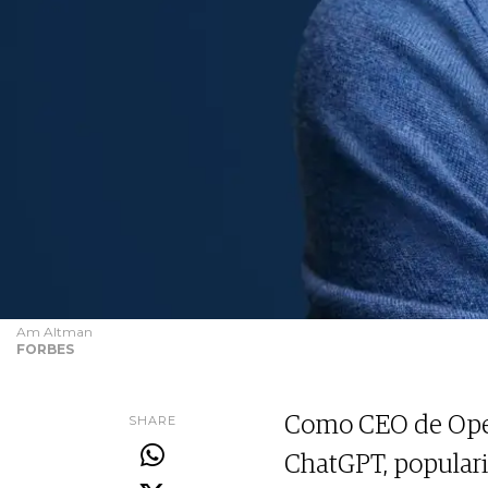
Am Altman
FORBES
SHARE
Como CEO de Open
ChatGPT, populariz