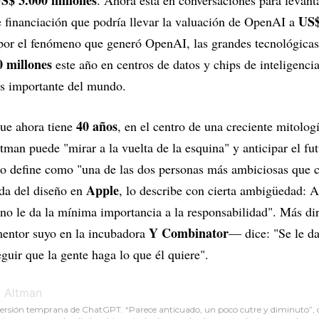
S$ 3.000 millones
. Ahora está en conversaciones para levan
US$
financiación que podría llevar la valuación de OpenAI a
por el fenómeno que generó OpenAI, las grandes tecnológicas 
 millones
este año en centros de datos y chips de inteligencia
ás importante del mundo.
40 años
que ahora tiene
, en el centro de una creciente mitolo
tman puede "mirar a la vuelta de la esquina" y anticipar el fu
lo define como "una de las dos personas más ambiciosas que 
Apple
nda del diseño en
, lo describe con cierta ambigüedad: 
no le da la mínima importancia a la responsabilidad". Más di
Y Combinator
mentor suyo en la incubadora
— dice: "Se le da
guir que la gente haga lo que él quiere".
rsión temprana de ChatGPT. “Parece anticuado, un poco cutre y diminuto”, 