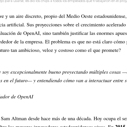
o para usarse, les dio los chips a todos los empleados que trabajaron en el proy
ve y un aire discreto, propio del Medio Oeste estadounidens
cia artificial. Sus proyecciones sobre el crecimiento acelerado
aluación de OpenAI, sino también justificar las enormes apue
ededor de la empresa. El problema es que no está claro cómo 
futuro tan ambicioso, veloz y costoso como el que promete?
e soy excepcionalmente bueno proyectando múltiples cosas —
s en el futuro— y entendiendo cómo van a interactuar entre s
dador de OpenAI
e Sam Altman desde hace más de una década. Hoy ocupa el sex
2015
sobre los mayores innovadores estadounidenses vivos. En