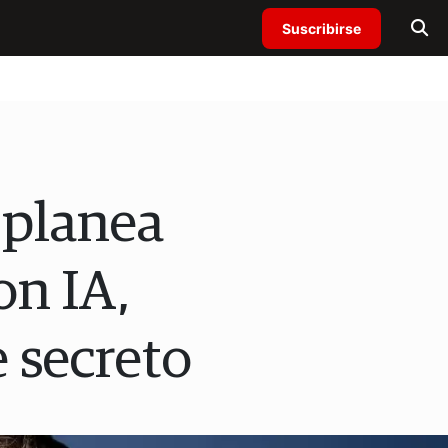
Suscribirse
 planea
on IA,
 secreto