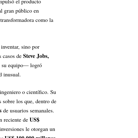
mpulsó el producto
 al gran público en
n transformadora como la
inventar, sino por
Steve Jobs,
os casos de
, su equipo— logró
d inusual.
ngeniero o científico. Su
s sobre los que, dentro de
s
de usuarios semanales.
US$
n reciente de
inversiones le otorgan un