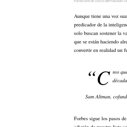
hardware se volvió demasiado viej
Aunque tiene una voz sua
predicador de la inteligen
solo buscan sostener la v
que se están haciendo alr
convertir en realidad un 
“C
reo qu
década
Sam Altman, cofun
Forbes sigue los pasos d
edición de nuestra lista 