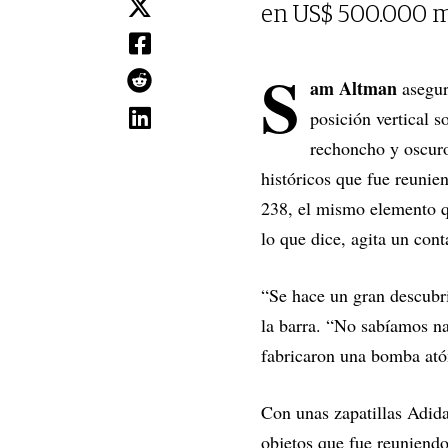
en US$ 500.000 m
S
am Altman
asegur
posición vertical s
rechoncho y oscuro.
históricos que fue reunie
238, el mismo elemento qu
lo que dice, agita un co
“Se hace un gran descubri
la barra. “No sabíamos na
fabricaron una bomba ató
Con unas zapatillas Adida
objetos que fue reuniendo