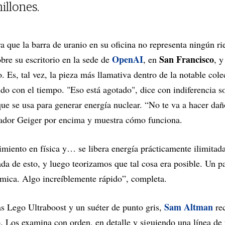
illones.
a que la barra de uranio en su oficina no representa ningún ri
OpenAI
San Francisco
obre su escritorio en la sede de
, en
, 
 Es, tal vez, la pieza más llamativa dentro de la notable cole
ndo con el tiempo. "Eso está agotado", dice con indiferencia so
e se usa para generar energía nuclear. “No te va a hacer dañ
ntador Geiger por encima y muestra cómo funciona.
miento en física y… se libera energía prácticamente ilimitad
da de esto, y luego teorizamos que tal cosa era posible. Un p
mica. Algo increíblemente rápido”, completa.
Sam Altman
s Lego Ultraboost y un suéter de punto gris,
rec
. Los examina con orden, en detalle y siguiendo una línea de