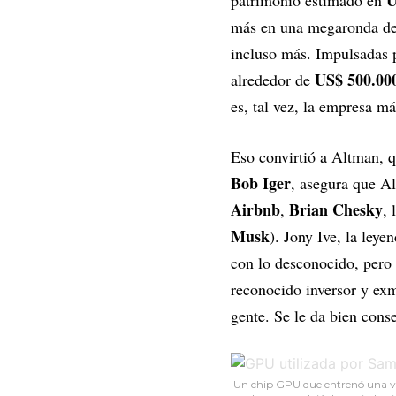
U
patrimonio estimado en
más en una megaronda de 
incluso más. Impulsadas 
US$ 500.000
alrededor de
es, tal vez, la empresa m
Eso convirtió a Altman, 
Bob Iger
, asegura que Al
Airbnb
Brian Chesky
,
, 
Musk
). Jony Ive, la leye
con lo desconocido, pero 
reconocido inversor y ex
gente. Se le da bien conse
Un chip GPU que entrenó una ve