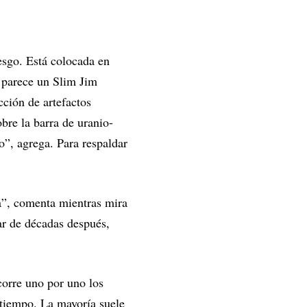
esgo. Está colocada en
y parece un Slim Jim
cción de artefactos
bre la barra de uranio-
o”, agrega. Para respaldar
a”, comenta mientras mira
ar de décadas después,
orre uno por uno los
 tiempo. La mayoría suele