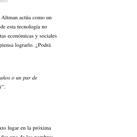
ecto.
e, Altman actúa como un
 de esta tecnología no
stas económicas y sociales
piensa lograrlo. ¿Podrá
años o un par de
í”.
to lugar en la próxima
, fue uno de los nombres