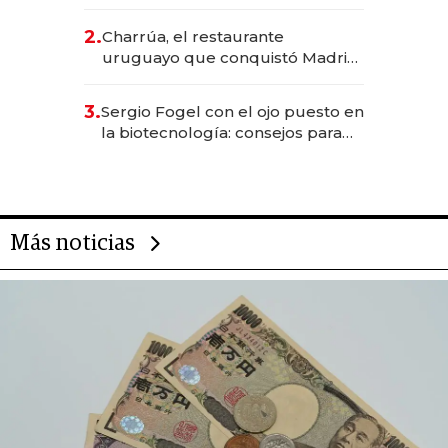
los Accesos Este a Montevideo;
inversión total asciende a US$ 54
2.
Charrúa, el restaurante
millones
uruguayo que conquistó Madrid:
sirve 300 cubiertos diarios, agota
reservas con un mes de
3.
Sergio Fogel con el ojo puesto en
anticipación y prepara apertura
la biotecnología: consejos para
emprendedores, oportunidades
de inversión y el rol de la IA
Más noticias