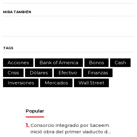
MIRA TAMBIÉN
TAGS
Acciones
Bank of America
Bonos
Cash
Crisis
Dólares
Efectivo
Finanzas
Inversiones
Mercados
Wall Street
Popular
1.
Consorcio integrado por Saceem
inició obra del primer viaducto de