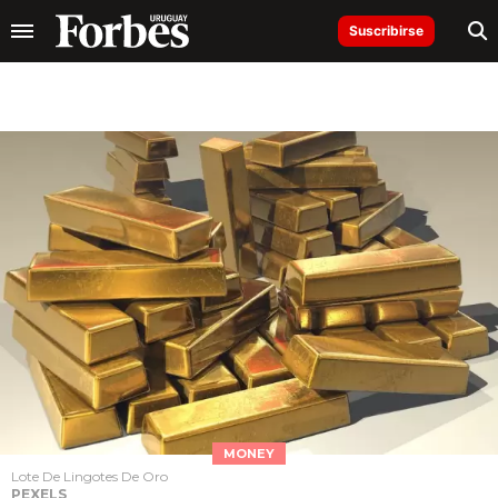
Suscribirse
MONEY
Lote De Lingotes De Oro
PEXELS