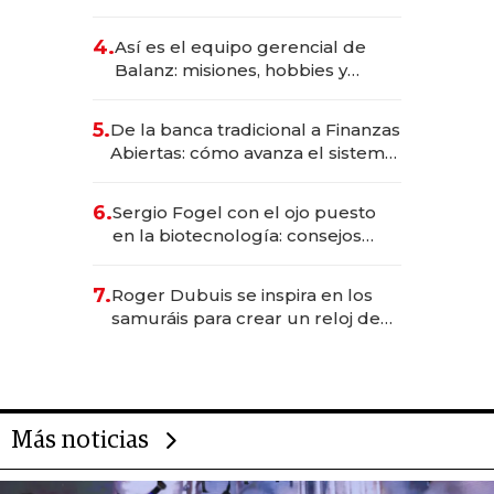
da de tejer al mundo
4.
Así es el equipo gerencial de
Balanz: misiones, hobbies y
metas para este año
5.
De la banca tradicional a Finanzas
Abiertas: cómo avanza el sistema
financiero uruguayo
6.
Sergio Fogel con el ojo puesto
en la biotecnología: consejos
para emprendedores,
oportunidades de inversión y el
7.
Roger Dubuis se inspira en los
rol de la IA
samuráis para crear un reloj de
US$ 384.000
Más noticias