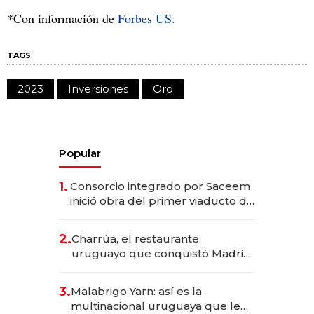
*Con información de
Forbes US.
TAGS
2023
Inversiones
Oro
Popular
1.
Consorcio integrado por Saceem
inició obra del primer viaducto de
los Accesos Este a Montevideo;
inversión total asciende a US$ 54
2.
Charrúa, el restaurante
millones
uruguayo que conquistó Madrid:
sirve 300 cubiertos diarios, agota
reservas con un mes de
3.
Malabrigo Yarn: así es la
anticipación y prepara apertura
multinacional uruguaya que le