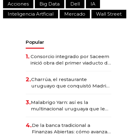
Acciones
Big Data
Dell
IA
Inteligencia Artficial
Mercado
Wall Street
Popular
1.
Consorcio integrado por Saceem
inició obra del primer viaducto de
los Accesos Este a Montevideo;
inversión total asciende a US$ 54
2.
Charrúa, el restaurante
millones
uruguayo que conquistó Madrid:
sirve 300 cubiertos diarios, agota
reservas con un mes de
3.
Malabrigo Yarn: así es la
anticipación y prepara apertura
multinacional uruguaya que le
da de tejer al mundo
4.
De la banca tradicional a
Finanzas Abiertas: cómo avanza