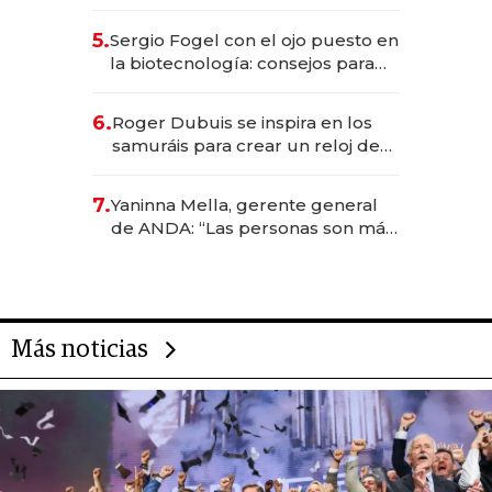
el sistema financiero uruguayo
5.
Sergio Fogel con el ojo puesto en
la biotecnología: consejos para
emprendedores, oportunidades
de inversión y el rol de la IA
6.
Roger Dubuis se inspira en los
samuráis para crear un reloj de
US$ 384.000
7.
Yaninna Mella, gerente general
de ANDA: “Las personas son más
importantes que los problemas”
Más noticias