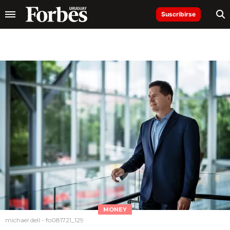
Suscribirse
MONEY
michael dell - fo081721_129