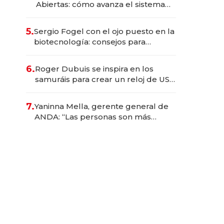
Abiertas: cómo avanza el sistema
financiero uruguayo
5.
Sergio Fogel con el ojo puesto en la
biotecnología: consejos para
emprendedores, oportunidades de
inversión y el rol de la IA
6.
Roger Dubuis se inspira en los
samuráis para crear un reloj de US$
384.000
7.
Yaninna Mella, gerente general de
ANDA: “Las personas son más
importantes que los problemas”