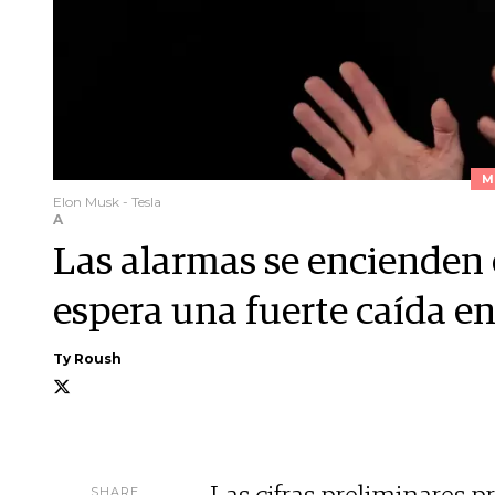
M
Elon Musk - Tesla
A
Las alarmas se encienden e
espera una fuerte caída en
Ty Roush
SHARE