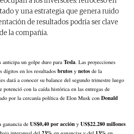
reocupan a los inversores: retroceso en
ado y una estrategia que genera ruido
entación de resultados podría ser clave
 de la compañía.
Tesla
as anticipa un golpe duro para
. Las proyecciones
brutos
netos
s dígitos en los resultados
y
de la
les dará a conocer su balance del segundo trimestre luego
e potenció con la caída histórica en las entregas de
Donald
ado por la cercanía política de Elon Musk con
US$0,40 por acción
US$22.280 millones
na ganancia de
y
23%
13%
 baja interanual del
en ganancias y del
en