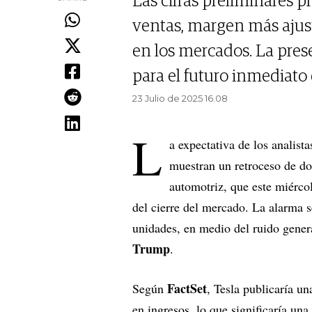
Las cifras preliminares p
ventas, margen más ajust
en los mercados. La pres
para el futuro inmediato
23 Julio de 2025 16.08
L
a expectativa de los analist
muestran un retroceso de do
automotriz, que este miérco
del cierre del mercado. La alarma s
unidades, en medio del ruido gener
Trump
.
FactSet
Según
, Tesla publicaría u
en ingresos, lo que significaría una