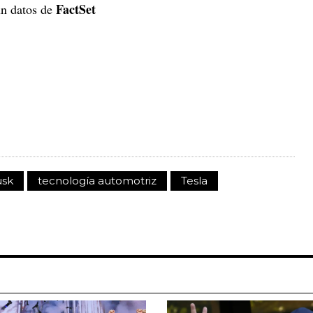
FactSet
ún datos de
usk
tecnología automotriz
Tesla