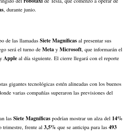
robotaxi
ringido del
de Tesla, que comenzó a operar de
as
, durante junio.
Siete Magníficas
po de las llamadas
al presentar sus
Meta
Microsoft
ego será el turno de
y
, que informarán el
Apple
y
al día siguiente. El cierre llegará con el reporte
tas gigantes tecnológicas estén alineadas con los buenos
donde varias compañías superaron las previsiones del
Siete Magníficas
14%
ran las
podrían mostrar un alza del
3,5%
493
 trimestre, frente al
que se anticipa para las