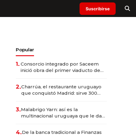
Suscribirse
Popular
1.
Consorcio integrado por Saceem
inició obra del primer viaducto de
los Accesos Este a Montevideo;
inversión total asciende a US$ 54
2.
Charrúa, el restaurante uruguayo
millones
que conquistó Madrid: sirve 300
cubiertos diarios, agota reservas
con un mes de anticipación y
3.
Malabrigo Yarn: así es la
prepara apertura
multinacional uruguaya que le da
de tejer al mundo
4.
De la banca tradicional a Finanzas