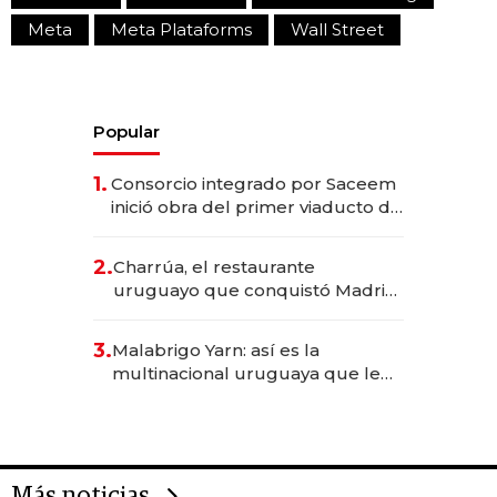
Meta
Meta Plataforms
Wall Street
Popular
1.
Consorcio integrado por Saceem
inició obra del primer viaducto de
los Accesos Este a Montevideo;
inversión total asciende a US$ 54
2.
Charrúa, el restaurante
millones
uruguayo que conquistó Madrid:
sirve 300 cubiertos diarios, agota
reservas con un mes de
3.
Malabrigo Yarn: así es la
anticipación y prepara apertura
multinacional uruguaya que le
da de tejer al mundo