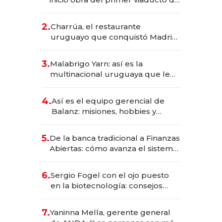
los Accesos Este a Montevideo;
inversión total asciende a US$ 54
2.
Charrúa, el restaurante
millones
uruguayo que conquistó Madrid:
sirve 300 cubiertos diarios, agota
reservas con un mes de
3.
Malabrigo Yarn: así es la
anticipación y prepara apertura
multinacional uruguaya que le
da de tejer al mundo
4.
Así es el equipo gerencial de
Balanz: misiones, hobbies y
metas para este año
5.
De la banca tradicional a Finanzas
Abiertas: cómo avanza el sistema
financiero uruguayo
6.
Sergio Fogel con el ojo puesto
en la biotecnología: consejos
para emprendedores,
oportunidades de inversión y el
7.
Yaninna Mella, gerente general
rol de la IA