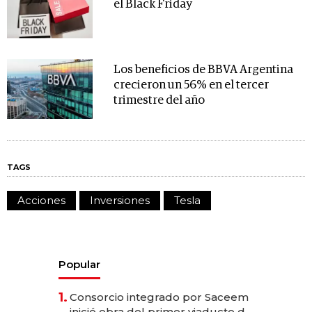
el Black Friday
Los beneficios de BBVA Argentina
crecieron un 56% en el tercer
trimestre del año
TAGS
Acciones
Inversiones
Tesla
Popular
1.
Consorcio integrado por Saceem
inició obra del primer viaducto de