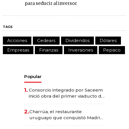
para seducir al inversor
TAGS
Acciones
Cedears
Dividendos
Dólares
Empresas
Finanzas
Inversiones
Pepsico
Popular
1.
Consorcio integrado por Saceem
inició obra del primer viaducto de
los Accesos Este a Montevideo;
inversión total asciende a US$ 54
2.
Charrúa, el restaurante
millones
uruguayo que conquistó Madrid:
sirve 300 cubiertos diarios, agota