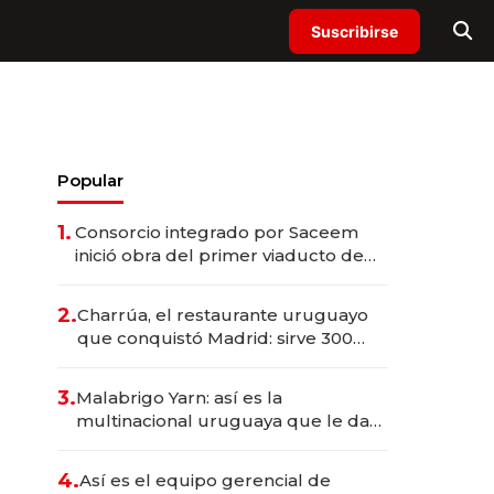
Suscribirse
Popular
1.
Consorcio integrado por Saceem
inició obra del primer viaducto de
los Accesos Este a Montevideo;
inversión total asciende a US$ 54
2.
Charrúa, el restaurante uruguayo
millones
que conquistó Madrid: sirve 300
cubiertos diarios, agota reservas
con un mes de anticipación y
3.
Malabrigo Yarn: así es la
prepara apertura
multinacional uruguaya que le da
de tejer al mundo
4.
Así es el equipo gerencial de