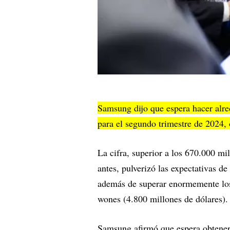
Samsung dijo que espera hacer alr
para el segundo trimestre de 2024,
La cifra, superior a los 670.000 m
antes, pulverizó las expectativas de
además de superar enormemente los 
wones (4.800 millones de dólares).
Samsung afirmó que espera obtener 