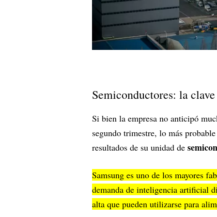
Semiconductores: la clav
Si bien la empresa no anticipó muc
segundo trimestre, lo más probable 
semicon
resultados de su unidad de
Samsung es uno de los mayores fabr
demanda de inteligencia artificial d
alta que pueden utilizarse para ali