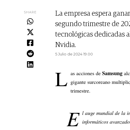
SHARE
La empresa espera ganar 
segundo trimestre de 20
tecnológicas dedicadas 
Nvidia.
5 Julio de 2024 19.00
L
Samsung
as acciones de
al
gigante surcoreano multipli
trimestre.
E
l auge mundial de la i
informáticos avanzados