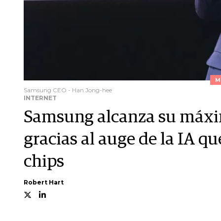
M
Samsung CEO - Han Jong-hee
INTERNET
Samsung alcanza su máxim
gracias al auge de la IA q
chips
Robert Hart