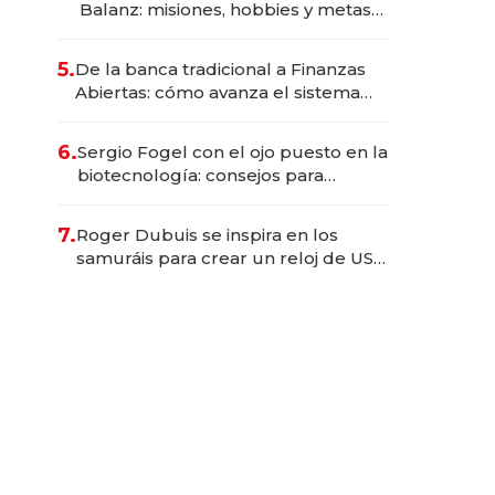
Balanz: misiones, hobbies y metas
para este año
5.
De la banca tradicional a Finanzas
Abiertas: cómo avanza el sistema
financiero uruguayo
6.
Sergio Fogel con el ojo puesto en la
biotecnología: consejos para
emprendedores, oportunidades de
inversión y el rol de la IA
7.
Roger Dubuis se inspira en los
samuráis para crear un reloj de US$
384.000