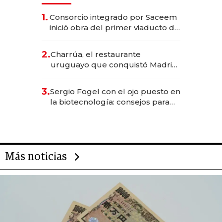
1.
Consorcio integrado por Saceem
inició obra del primer viaducto de
los Accesos Este a Montevideo;
inversión total asciende a US$ 54
2.
Charrúa, el restaurante
millones
uruguayo que conquistó Madrid:
sirve 300 cubiertos diarios, agota
reservas con un mes de
3.
Sergio Fogel con el ojo puesto en
anticipación y prepara apertura
la biotecnología: consejos para
emprendedores, oportunidades
de inversión y el rol de la IA
Más noticias