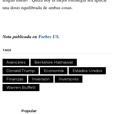
una dosis equilibrada de ambas cosas.
Nota publicada en
Forbes US
.
TAGS
Aranceles
Berkshire Hathawat
Donald Trump
Economía
Estados Unidos
Finanzas
Inversión
Inversores
Warren Buffett
Popular