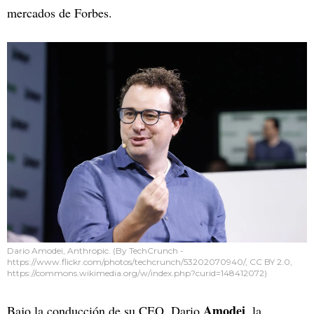
mercados de Forbes.
Dario Amodei, Anthropic. (By TechCrunch -
https://www.flickr.com/photos/techcrunch/53202070940/, CC BY 2.0,
https://commons.wikimedia.org/w/index.php?curid=148412072)
Amodei
Bajo la conducción de su CEO, Dario
, la