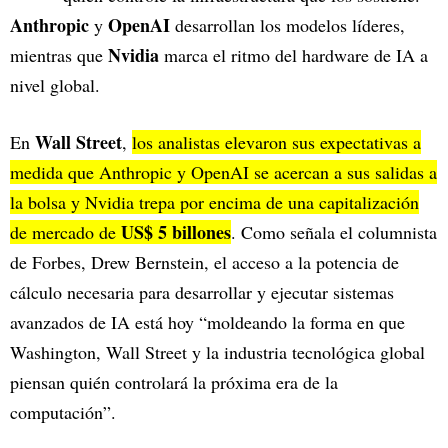
Anthropic
OpenAI
y
desarrollan los modelos líderes,
Nvidia
mientras que
marca el ritmo del hardware de IA a
nivel global.
Wall Street
En
,
los analistas elevaron sus expectativas a
medida que Anthropic y OpenAI se acercan a sus salidas a
la bolsa y Nvidia trepa por encima de una capitalización
US$ 5 billones
de mercado de
. Como señala el columnista
de Forbes, Drew Bernstein, el acceso a la potencia de
cálculo necesaria para desarrollar y ejecutar sistemas
avanzados de IA está hoy “moldeando la forma en que
Washington, Wall Street y la industria tecnológica global
piensan quién controlará la próxima era de la
computación”.