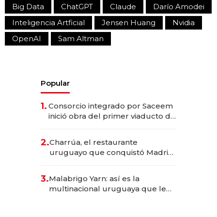
Big Data
ChatGPT
Claude
Darío Amodei
Inteligencia Artficial
Jensen Huang
Nvidia
OpenAI
Sam Altman
Popular
1.
Consorcio integrado por Saceem
inició obra del primer viaducto de
los Accesos Este a Montevideo;
inversión total asciende a US$ 54
2.
Charrúa, el restaurante
millones
uruguayo que conquistó Madrid:
sirve 300 cubiertos diarios, agota
reservas con un mes de
3.
Malabrigo Yarn: así es la
anticipación y prepara apertura
multinacional uruguaya que le
da de tejer al mundo