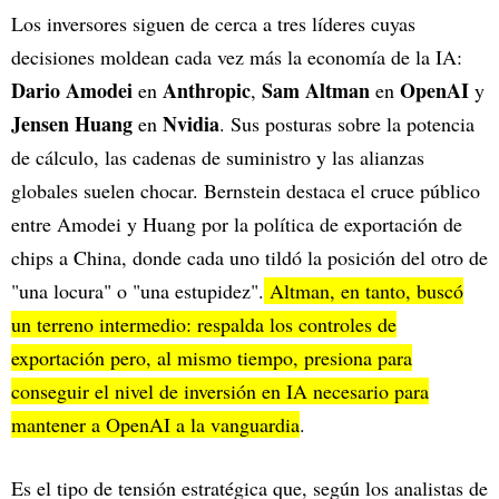
Los inversores siguen de cerca a tres líderes cuyas
decisiones moldean cada vez más la economía de la IA:
Dario Amodei
Anthropic
Sam Altman
OpenAI
en
,
en
y
Jensen Huang
Nvidia
en
. Sus posturas sobre la potencia
de cálculo, las cadenas de suministro y las alianzas
globales suelen chocar. Bernstein destaca el cruce público
entre Amodei y Huang por la política de exportación de
chips a China, donde cada uno tildó la posición del otro de
"una locura" o "una estupidez".
Altman, en tanto, buscó
un terreno intermedio: respalda los controles de
exportación pero, al mismo tiempo, presiona para
conseguir el nivel de inversión en IA necesario para
mantener a OpenAI a la vanguardia
.
Es el tipo de tensión estratégica que, según los analistas de