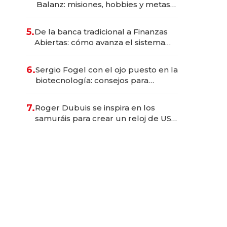
Balanz: misiones, hobbies y metas
para este año
5.
De la banca tradicional a Finanzas
Abiertas: cómo avanza el sistema
financiero uruguayo
6.
Sergio Fogel con el ojo puesto en la
biotecnología: consejos para
emprendedores, oportunidades de
inversión y el rol de la IA
7.
Roger Dubuis se inspira en los
samuráis para crear un reloj de US$
384.000