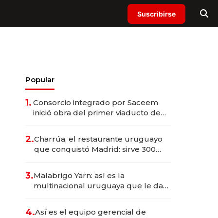
Suscribirse
Popular
1.
Consorcio integrado por Saceem
inició obra del primer viaducto de
los Accesos Este a Montevideo;
inversión total asciende a US$ 54
2.
Charrúa, el restaurante uruguayo
millones
que conquistó Madrid: sirve 300
cubiertos diarios, agota reservas
con un mes de anticipación y
3.
Malabrigo Yarn: así es la
prepara apertura
multinacional uruguaya que le da
de tejer al mundo
4.
Así es el equipo gerencial de