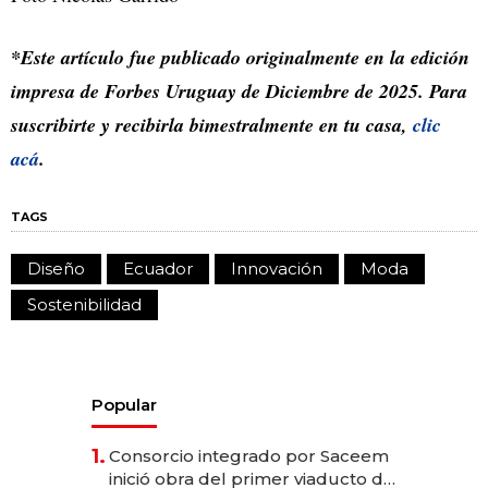
*Este artículo fue publicado originalmente en la edición
impresa de Forbes Uruguay de Diciembre de 2025. Para
suscribirte y recibirla bimestralmente en tu casa,
clic
acá
.
TAGS
Diseño
Ecuador
Innovación
Moda
Sostenibilidad
Popular
1.
Consorcio integrado por Saceem
inició obra del primer viaducto de