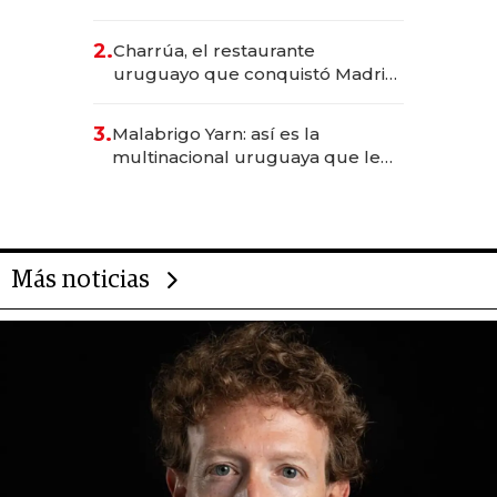
los Accesos Este a Montevideo;
inversión total asciende a US$ 54
2.
Charrúa, el restaurante
millones
uruguayo que conquistó Madrid:
sirve 300 cubiertos diarios, agota
reservas con un mes de
3.
Malabrigo Yarn: así es la
anticipación y prepara apertura
multinacional uruguaya que le
da de tejer al mundo
Más noticias