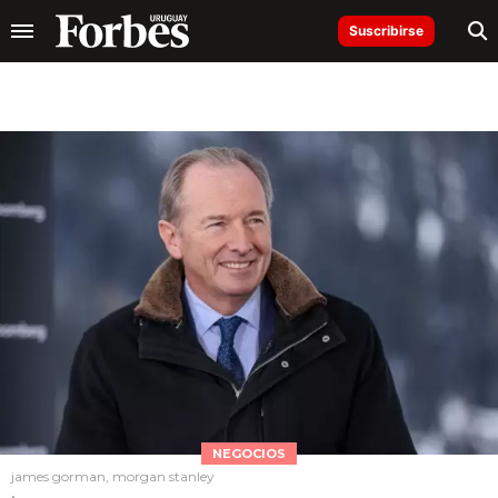
Suscribirse
NEGOCIOS
james gorman, morgan stanley
.