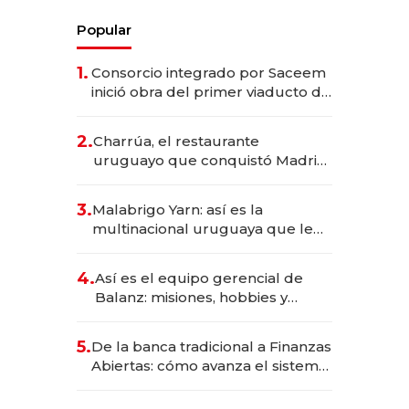
Popular
1.
Consorcio integrado por Saceem
inició obra del primer viaducto de
los Accesos Este a Montevideo;
inversión total asciende a US$ 54
2.
Charrúa, el restaurante
millones
uruguayo que conquistó Madrid:
sirve 300 cubiertos diarios, agota
reservas con un mes de
3.
Malabrigo Yarn: así es la
anticipación y prepara apertura
multinacional uruguaya que le
da de tejer al mundo
4.
Así es el equipo gerencial de
Balanz: misiones, hobbies y
metas para este año
5.
De la banca tradicional a Finanzas
Abiertas: cómo avanza el sistema
financiero uruguayo