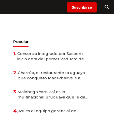
Suscribirse
Popular
1.
Consorcio integrado por Saceem
inició obra del primer viaducto de
los Accesos Este a Montevideo;
inversión total asciende a US$ 54
2.
Charrúa, el restaurante uruguayo
millones
que conquistó Madrid: sirve 300
cubiertos diarios, agota reservas
con un mes de anticipación y
3.
Malabrigo Yarn: así es la
prepara apertura
multinacional uruguaya que le da
de tejer al mundo
4.
Así es el equipo gerencial de