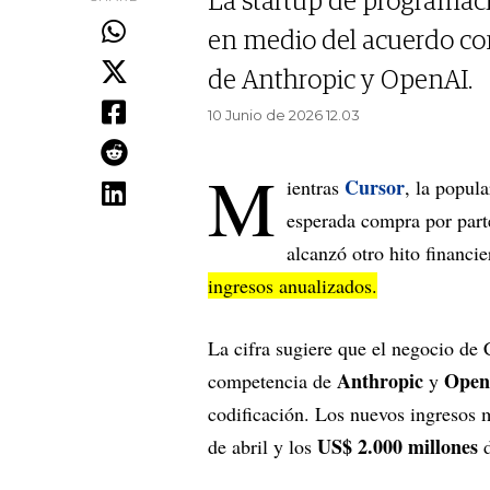
La startup de programaci
en medio del acuerdo co
de Anthropic y OpenAI.
10 Junio de 2026 12.03
M
Cursor
ientras
, la popul
esperada compra por par
alcanzó otro hito financi
ingresos anualizados.
La cifra sugiere que el negocio de 
Anthropic
Open
competencia de
y
codificación. Los nuevos ingresos 
US$ 2.000 millones
de abril y los
d