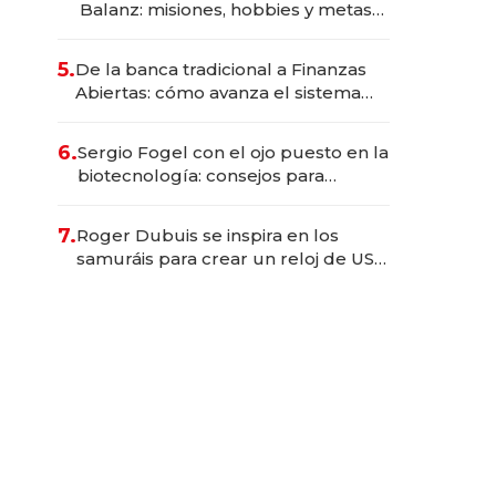
Balanz: misiones, hobbies y metas
para este año
5.
De la banca tradicional a Finanzas
Abiertas: cómo avanza el sistema
financiero uruguayo
6.
Sergio Fogel con el ojo puesto en la
biotecnología: consejos para
emprendedores, oportunidades de
inversión y el rol de la IA
7.
Roger Dubuis se inspira en los
samuráis para crear un reloj de US$
384.000