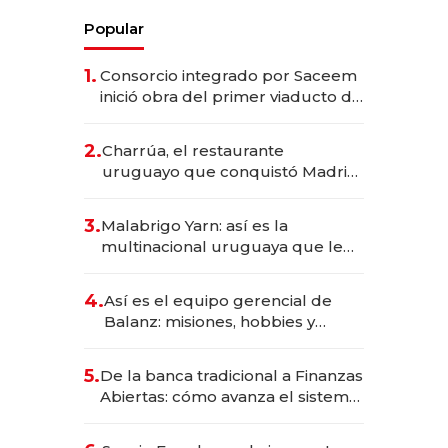
Popular
1.
Consorcio integrado por Saceem
inició obra del primer viaducto de
los Accesos Este a Montevideo;
inversión total asciende a US$ 54
2.
Charrúa, el restaurante
millones
uruguayo que conquistó Madrid:
sirve 300 cubiertos diarios, agota
reservas con un mes de
3.
Malabrigo Yarn: así es la
anticipación y prepara apertura
multinacional uruguaya que le
da de tejer al mundo
4.
Así es el equipo gerencial de
Balanz: misiones, hobbies y
metas para este año
5.
De la banca tradicional a Finanzas
Abiertas: cómo avanza el sistema
financiero uruguayo