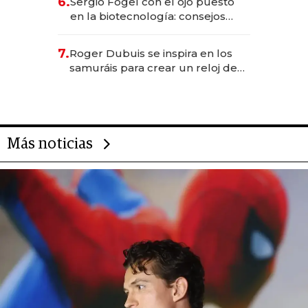
6.
Sergio Fogel con el ojo puesto
en la biotecnología: consejos
para emprendedores,
oportunidades de inversión y el
7.
Roger Dubuis se inspira en los
rol de la IA
samuráis para crear un reloj de
US$ 384.000
Más noticias