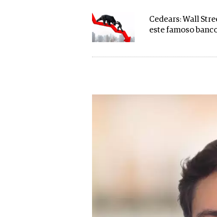
Cedears: Wall Str
este famoso banc