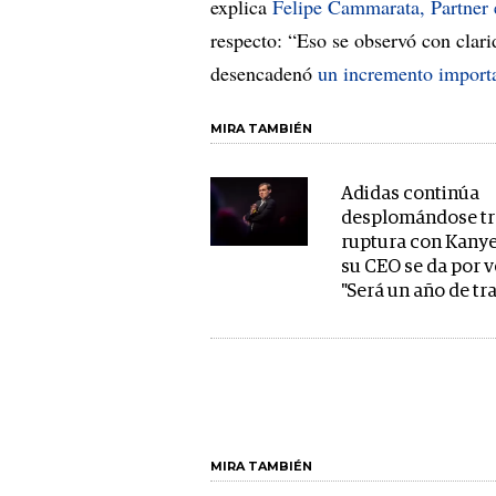
explica
Felipe Cammarata, Partne
respecto: “Eso se observó con clari
desencadenó
un incremento impor
MIRA TAMBIÉN
Adidas continúa
desplomándose tr
ruptura con Kanye
su CEO se da por 
"Será un año de tr
MIRA TAMBIÉN