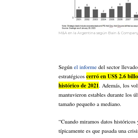
M&A en la Argentina según Bain & Compan
Según
el informe
del sector llevad
cerró en US$ 2.6 bil
estratégicos
histórico de 2021
. Además, los vo
mantuvieron estables durante los ú
tamaño pequeño a mediano.
“Cuando miramos datos históricos y
típicamente es que pasada una cris