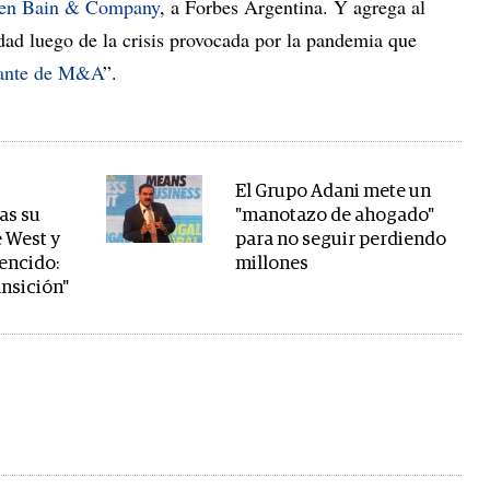
r en Bain & Company
, a Forbes Argentina. Y agrega al
dad luego de la crisis provocada por la pandemia que
tante de M&A
”.
El Grupo Adani mete un
as su
"manotazo de ahogado"
 West y
para no seguir perdiendo
vencido:
millones
ansición"