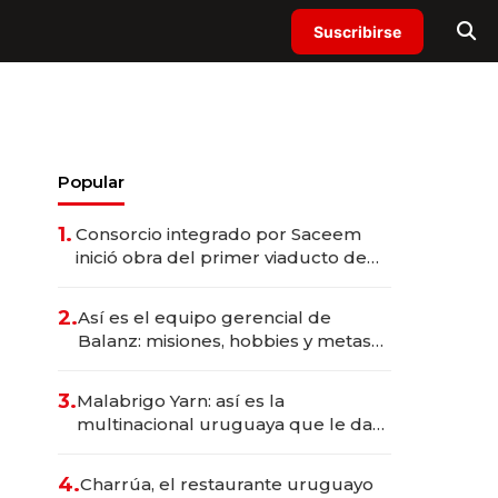
Suscribirse
Popular
1.
Consorcio integrado por Saceem
inició obra del primer viaducto de
los Accesos Este a Montevideo;
inversión total asciende a US$ 54
2.
Así es el equipo gerencial de
millones
Balanz: misiones, hobbies y metas
para este año
3.
Malabrigo Yarn: así es la
multinacional uruguaya que le da
de tejer al mundo
4.
Charrúa, el restaurante uruguayo