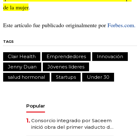
de la mujer
.
Este artículo fue publicado originalmente por
Forbes.com.
TAGS
Clair Health
Emprendedores
Innovación
Jenny Duan
Jóvenes líderes
salud hormonal
Startups
Under 30
Popular
1.
Consorcio integrado por Saceem
inició obra del primer viaducto de
los Accesos Este a Montevideo;