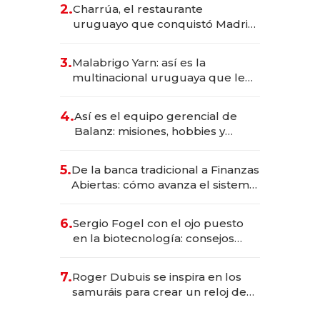
inversión total asciende a US$ 54
2.
Charrúa, el restaurante
millones
uruguayo que conquistó Madrid:
sirve 300 cubiertos diarios, agota
reservas con un mes de
3.
Malabrigo Yarn: así es la
anticipación y prepara apertura
multinacional uruguaya que le
da de tejer al mundo
4.
Así es el equipo gerencial de
Balanz: misiones, hobbies y
metas para este año
5.
De la banca tradicional a Finanzas
Abiertas: cómo avanza el sistema
financiero uruguayo
6.
Sergio Fogel con el ojo puesto
en la biotecnología: consejos
para emprendedores,
oportunidades de inversión y el
7.
Roger Dubuis se inspira en los
rol de la IA
samuráis para crear un reloj de
US$ 384.000