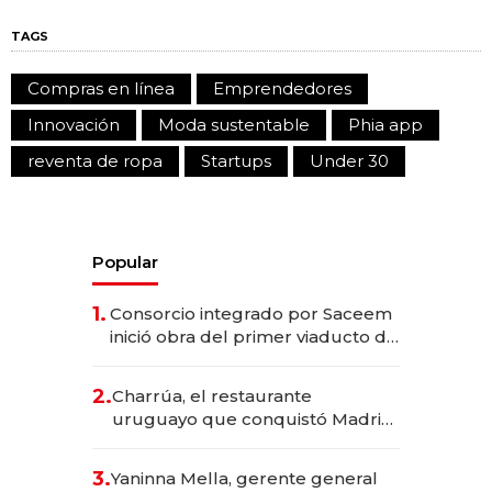
TAGS
Compras en línea
Emprendedores
Innovación
Moda sustentable
Phia app
reventa de ropa
Startups
Under 30
Popular
1.
Consorcio integrado por Saceem
inició obra del primer viaducto de
los Accesos Este a Montevideo;
inversión total asciende a US$ 54
2.
Charrúa, el restaurante
millones
uruguayo que conquistó Madrid:
sirve 300 cubiertos diarios, agota
reservas con un mes de
3.
Yaninna Mella, gerente general
anticipación y prepara apertura