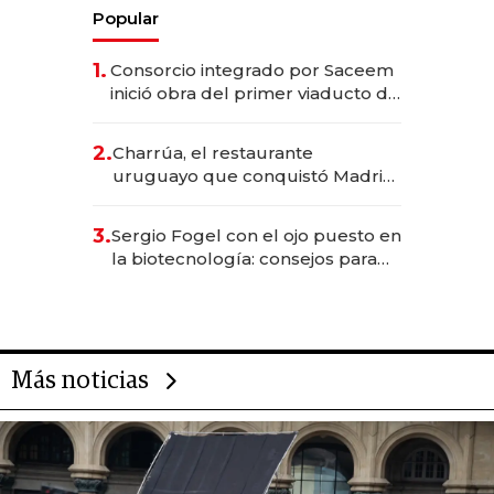
Popular
1.
Consorcio integrado por Saceem
inició obra del primer viaducto de
los Accesos Este a Montevideo;
inversión total asciende a US$ 54
2.
Charrúa, el restaurante
millones
uruguayo que conquistó Madrid:
sirve 300 cubiertos diarios, agota
reservas con un mes de
3.
Sergio Fogel con el ojo puesto en
anticipación y prepara apertura
la biotecnología: consejos para
emprendedores, oportunidades
de inversión y el rol de la IA
Más noticias