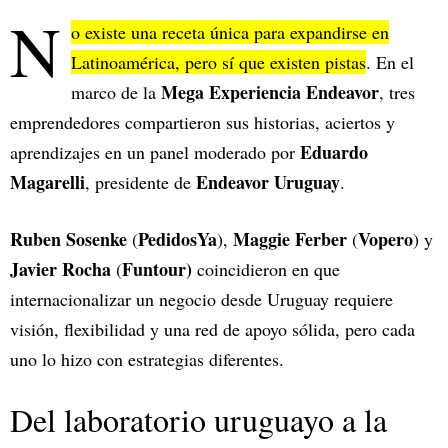
N
o existe una receta única para expandirse en
Latinoamérica, pero sí que existen pistas
. En el
Mega Experiencia Endeavor
marco de la
, tres
emprendedores compartieron sus historias, aciertos y
Eduardo
aprendizajes en un panel moderado por
Magarelli
Endeavor Uruguay
, presidente de
.
Ruben Sosenke
PedidosYa
Maggie Ferber
Vopero
(
),
(
) y
Javier Rocha
Funtour)
(
coincidieron en que
internacionalizar un negocio desde Uruguay requiere
visión, flexibilidad y una red de apoyo sólida, pero cada
uno lo hizo con estrategias diferentes.
Del laboratorio uruguayo a la