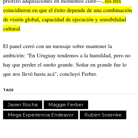
priorizó adquisiciones en momentos clave—,
los tres
coincidieron en que el éxito depende de una combinación
de visión global, capacidad de ejecución y sensibilidad
cultural
.
El panel cerró con un mensaje sobre mantener la
ambición: "En Uruguay tendemos a la humildad, pero no
hay que perder el sueño grande. Soñar en grande fue lo
que nos llevó hasta acá", concluyó Ferber.
TAGS
Javier Rocha
Maggie Ferber
Mega Experiencia Endeavor
Ruben Sosenke