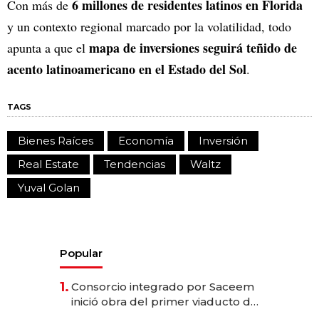
6 millones de residentes latinos en Florida
Con más de
y un contexto regional marcado por la volatilidad, todo
mapa de inversiones seguirá teñido de
apunta a que el
acento latinoamericano en el Estado del Sol
.
TAGS
Bienes Raíces
Economía
Inversión
Real Estate
Tendencias
Waltz
Yuval Golan
Popular
1.
Consorcio integrado por Saceem
inició obra del primer viaducto de
los Accesos Este a Montevideo;