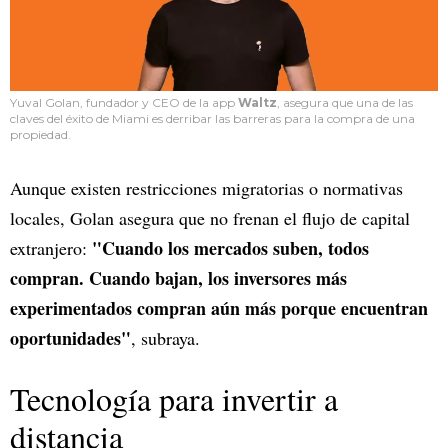
Yuval Golan, fundador y CEO de la app
Waltz
, asegura que una de las
claves del éxito de Miami es derribar las barreras para la compra de una
propiedad.
Aunque existen restricciones migratorias o normativas
locales, Golan asegura que no frenan el flujo de capital
"Cuando los mercados suben, todos
extranjero:
compran. Cuando bajan, los inversores más
experimentados compran aún más porque encuentran
oportunidades"
, subraya.
Tecnología para invertir a
distancia