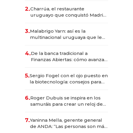
inversión total asciende a US$ 54
2.
Charrúa, el restaurante
millones
uruguayo que conquistó Madrid:
sirve 300 cubiertos diarios, agota
reservas con un mes de
3.
Malabrigo Yarn: así es la
anticipación y prepara apertura
multinacional uruguaya que le
da de tejer al mundo
4.
De la banca tradicional a
Finanzas Abiertas: cómo avanza
el sistema financiero uruguayo
5.
Sergio Fogel con el ojo puesto en
la biotecnología: consejos para
emprendedores, oportunidades
de inversión y el rol de la IA
6.
Roger Dubuis se inspira en los
samuráis para crear un reloj de
US$ 384.000
7.
Yaninna Mella, gerente general
de ANDA: “Las personas son más
importantes que los problemas”