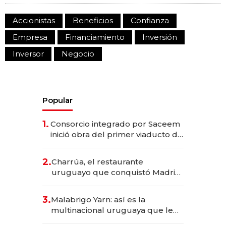
Accionistas
Beneficios
Confianza
Empresa
Financiamiento
Inversión
Inversor
Negocio
Popular
1.
Consorcio integrado por Saceem
inició obra del primer viaducto de
los Accesos Este a Montevideo;
inversión total asciende a US$ 54
2.
Charrúa, el restaurante
millones
uruguayo que conquistó Madrid:
sirve 300 cubiertos diarios, agota
reservas con un mes de
3.
Malabrigo Yarn: así es la
anticipación y prepara apertura
multinacional uruguaya que le
da de tejer al mundo