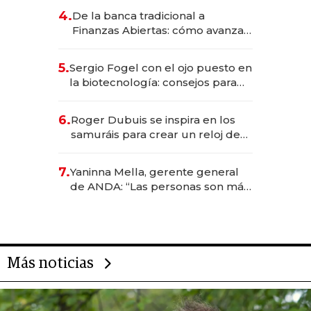
4.
De la banca tradicional a
Finanzas Abiertas: cómo avanza
el sistema financiero uruguayo
5.
Sergio Fogel con el ojo puesto en
la biotecnología: consejos para
emprendedores, oportunidades
de inversión y el rol de la IA
6.
Roger Dubuis se inspira en los
samuráis para crear un reloj de
US$ 384.000
7.
Yaninna Mella, gerente general
de ANDA: “Las personas son más
importantes que los problemas”
Más noticias