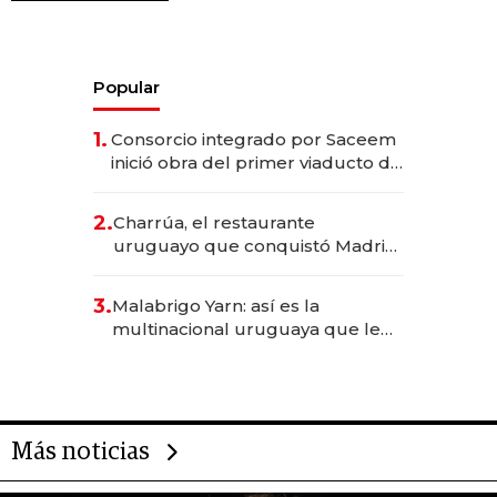
Popular
1.
Consorcio integrado por Saceem
inició obra del primer viaducto de
los Accesos Este a Montevideo;
inversión total asciende a US$ 54
2.
Charrúa, el restaurante
millones
uruguayo que conquistó Madrid:
sirve 300 cubiertos diarios, agota
reservas con un mes de
3.
Malabrigo Yarn: así es la
anticipación y prepara apertura
multinacional uruguaya que le
da de tejer al mundo
Más noticias