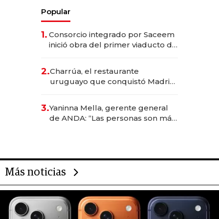
Popular
1.
Consorcio integrado por Saceem
inició obra del primer viaducto de
los Accesos Este a Montevideo;
inversión total asciende a US$ 54
2.
Charrúa, el restaurante
millones
uruguayo que conquistó Madrid:
sirve 300 cubiertos diarios, agota
reservas con un mes de
3.
Yaninna Mella, gerente general
anticipación y prepara apertura
de ANDA: “Las personas son más
importantes que los problemas”
Más noticias