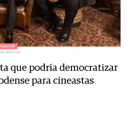
OVACIÓN
wski, Bryn Mo
nta que podría democratizar
oodense para cineastas