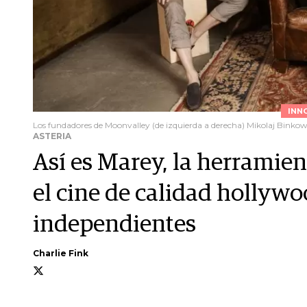
INN
Los fundadores de Moonvalley (de izquierda a derecha) Mikolaj Binko
ASTERIA
Así es Marey, la herramie
el cine de calidad hollyw
independientes
Charlie Fink