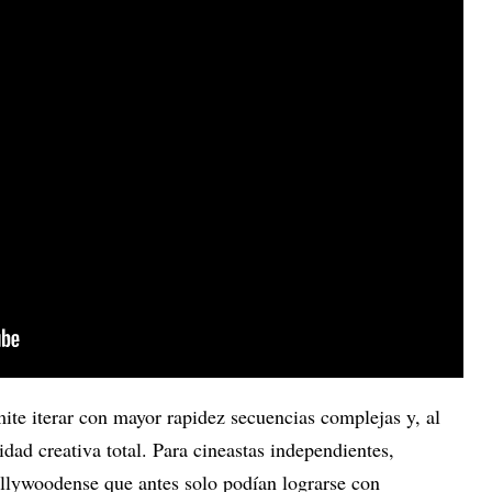
ite iterar con mayor rapidez secuencias complejas y, al
ad creativa total. Para cineastas independientes,
llywoodense que antes solo podían lograrse con