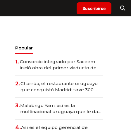
Suscribirse
Popular
1.
Consorcio integrado por Saceem
inició obra del primer viaducto de
los Accesos Este a Montevideo;
inversión total asciende a US$ 54
2.
Charrúa, el restaurante uruguayo
millones
que conquistó Madrid: sirve 300
cubiertos diarios, agota reservas
con un mes de anticipación y
3.
Malabrigo Yarn: así es la
prepara apertura
multinacional uruguaya que le da
de tejer al mundo
4.
Así es el equipo gerencial de