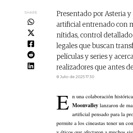
SHARE
Presentado por Asteria y
artificial entrenado con
nítidas, control detallad
legales que buscan trans
películas y series y acer
realizadores que antes d
8 Julio de 2025 17.30
E
n una colaboración histórica
Moonvalley
lanzaron de man
artificial pensado para la p
permite a los cineastas tener un con
y éticos que afectaron a muchos sis