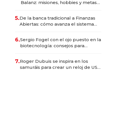
Balanz: misiones, hobbies y metas
para este año
5.
De la banca tradicional a Finanzas
Abiertas: cómo avanza el sistema
financiero uruguayo
6.
Sergio Fogel con el ojo puesto en la
biotecnología: consejos para
emprendedores, oportunidades de
inversión y el rol de la IA
7.
Roger Dubuis se inspira en los
samuráis para crear un reloj de US$
384.000