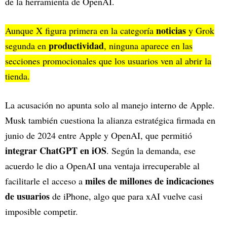
de la herramienta de OpenAI.
noticias
Aunque X figura primera en la categoría
y Grok
productividad
segunda en
, ninguna aparece en las
secciones promocionales que los usuarios ven al abrir la
tienda.
La acusación no apunta solo al manejo interno de Apple.
Musk también cuestiona la alianza estratégica firmada en
junio de 2024 entre Apple y OpenAI, que permitió
integrar ChatGPT en iOS
. Según la demanda, ese
acuerdo le dio a OpenAI una ventaja irrecuperable al
miles de millones de indicaciones
facilitarle el acceso a
de usuarios
de iPhone, algo que para xAI vuelve casi
imposible competir.