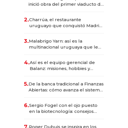
inició obra del primer viaducto de
los Accesos Este a Montevideo;
inversión total asciende a US$ 54
2.
Charrúa, el restaurante
millones
uruguayo que conquistó Madrid:
sirve 300 cubiertos diarios, agota
reservas con un mes de
3.
Malabrigo Yarn: así es la
anticipación y prepara apertura
multinacional uruguaya que le
da de tejer al mundo
4.
Así es el equipo gerencial de
Balanz: misiones, hobbies y
metas para este año
5.
De la banca tradicional a Finanzas
Abiertas: cómo avanza el sistema
financiero uruguayo
6.
Sergio Fogel con el ojo puesto
en la biotecnología: consejos
para emprendedores,
oportunidades de inversión y el
7.
Roger Dubuis se inspira en los