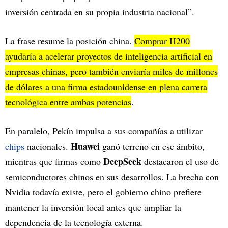
inversión centrada en su propia industria nacional”.
La frase resume la posición china.
Comprar H200
ayudaría a acelerar proyectos de inteligencia artificial en
empresas chinas, pero también enviaría miles de millones
de dólares a una firma estadounidense en plena carrera
tecnológica entre ambas potencias
.
En paralelo, Pekín impulsa a sus compañías a utilizar
Huawei
chips
nacionales.
ganó terreno en ese ámbito,
DeepSeek
mientras que firmas como
destacaron el uso de
semiconductores chinos en sus desarrollos. La brecha con
Nvidia todavía existe, pero el gobierno chino prefiere
mantener la inversión local antes que ampliar la
dependencia de la tecnología externa.