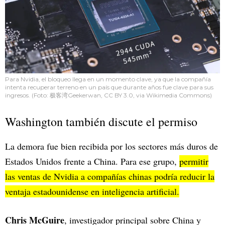
Para Nvidia, el bloqueo llega en un momento clave, ya que la compañía
intenta recuperar terreno en un país que durante años fue clave para sus
ingresos. (Foto: 极客湾Geekerwan, CC BY 3.0, via Wikimedia Commons)
Washington también discute el permiso
La demora fue bien recibida por los sectores más duros de
Estados Unidos frente a China. Para ese grupo,
permitir
las ventas de Nvidia a compañías chinas podría reducir la
ventaja estadounidense en inteligencia artificial.
Chris McGuire
, investigador principal sobre China y