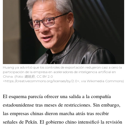
Huang ya advirtió que los controles de exportación redujeron casi a cero la
participación de la empresa en aceleradores de inteligencia artificial en
China. (Foto: 總統府, CC BY 2.0
<https://creativecommons.org/licenses/by/2.0>, via Wikimedia Commons)
El esquema parecía ofrecer una salida a la compañía
estadounidense tras meses de restricciones. Sin embargo,
las empresas chinas dieron marcha atrás tras recibir
señales de Pekín. El gobierno chino intensificó la revisión