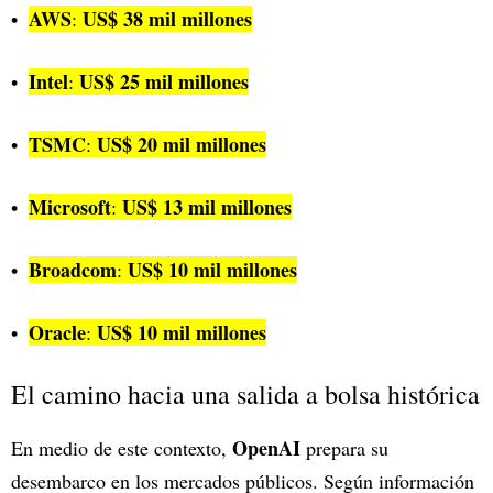
AWS
US$ 38 mil millones
:
Intel
US$ 25 mil millones
:
TSMC
US$ 20 mil millones
:
Microsoft
US$ 13 mil millones
:
Broadcom
US$ 10 mil millones
:
Oracle
US$ 10 mil millones
:
El camino hacia una salida a bolsa histórica
OpenAI
En medio de este contexto,
prepara su
desembarco en los mercados públicos. Según información