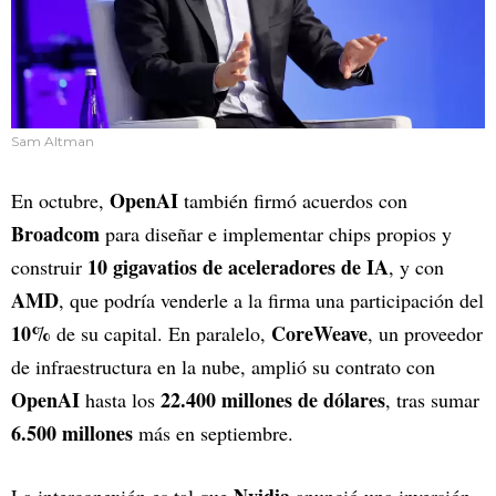
Sam Altman
OpenAI
En octubre,
también firmó acuerdos con
Broadcom
para diseñar e implementar chips propios y
10 gigavatios de aceleradores de IA
construir
, y con
AMD
, que podría venderle a la firma una participación del
10%
CoreWeave
de su capital. En paralelo,
, un proveedor
de infraestructura en la nube, amplió su contrato con
OpenAI
22.400 millones de dólares
hasta los
, tras sumar
6.500 millones
más en septiembre.
Nvidia
La interconexión es tal que
anunció una inversión