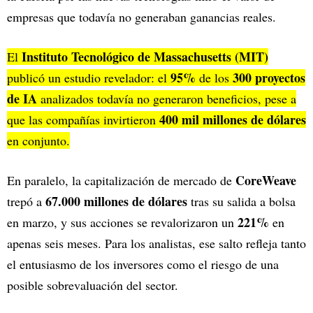
empresas que todavía no generaban ganancias reales.
Instituto Tecnológico de Massachusetts (MIT)
El
95%
300 proyectos
publicó un estudio revelador: el
de los
de IA
analizados todavía no generaron beneficios, pese a
400 mil millones de dólares
que las compañías invirtieron
en conjunto.
CoreWeave
En paralelo, la capitalización de mercado de
67.000 millones de dólares
trepó a
tras su salida a bolsa
221%
en marzo, y sus acciones se revalorizaron un
en
apenas seis meses. Para los analistas, ese salto refleja tanto
el entusiasmo de los inversores como el riesgo de una
posible sobrevaluación del sector.