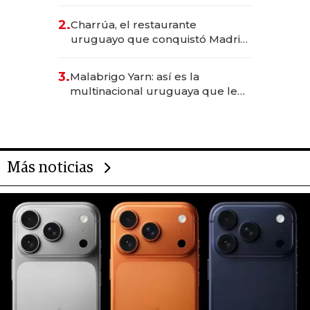
los Accesos Este a Montevideo;
inversión total asciende a US$ 54
2.
Charrúa, el restaurante
millones
uruguayo que conquistó Madrid:
sirve 300 cubiertos diarios, agota
reservas con un mes de
3.
Malabrigo Yarn: así es la
anticipación y prepara apertura
multinacional uruguaya que le
da de tejer al mundo
Más noticias