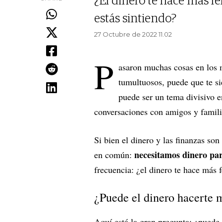
¿El dinero te hace más f
estás sintiendo?
27 Octubre de 2022 11.02
P
asaron muchas cosas en los 
tumultuosos, puede que te si
puede ser un tema divisivo 
conversaciones con amigos y famili
Si bien el dinero y las finanzas so
necesitamos dinero par
en común:
frecuencia: ¿el dinero te hace más f
¿Puede el dinero hacerte m
Aquí está la gran pregunta: ¿puede 