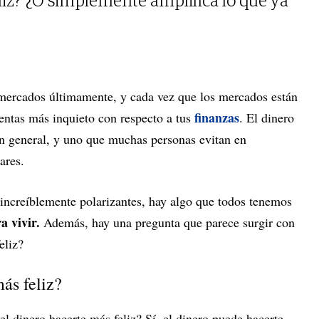
eliz? ¿O simplemente amplifica lo que ya
mercados últimamente, y cada vez que los mercados están
finanzas
entas más inquieto con respecto a tus
. El dinero
en general, y uno que muchas personas evitan en
ares.
n increíblemente polarizantes, hay algo que todos tenemos
a vivir.
Además, hay una pregunta que parece surgir con
eliz?
ás feliz?
el dinero hacerte más feliz? Sí, el dinero puede hacerte