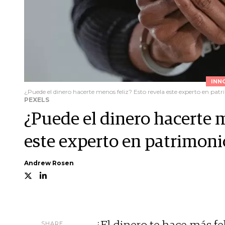
INN
¿Puede el dinero hacerte menos feliz? Esto revela este experto en pat
PEXELS
¿Puede el dinero hacerte m
este experto en patrimoni
Andrew Rosen
SHARE