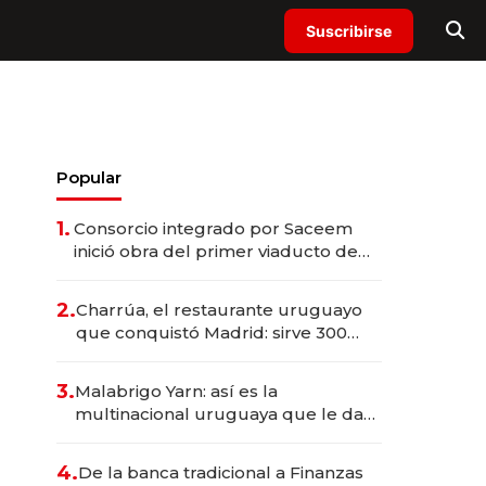
Suscribirse
Popular
1.
Consorcio integrado por Saceem
inició obra del primer viaducto de
los Accesos Este a Montevideo;
inversión total asciende a US$ 54
2.
Charrúa, el restaurante uruguayo
millones
que conquistó Madrid: sirve 300
cubiertos diarios, agota reservas
con un mes de anticipación y
3.
Malabrigo Yarn: así es la
prepara apertura
multinacional uruguaya que le da
de tejer al mundo
4.
De la banca tradicional a Finanzas