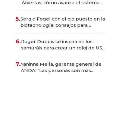
Abiertas: cómo avanza el sistema
financiero uruguayo
5.
Sergio Fogel con el ojo puesto en la
biotecnología: consejos para
emprendedores, oportunidades de
inversión y el rol de la IA
6.
Roger Dubuis se inspira en los
samuráis para crear un reloj de US$
384.000
7.
Yaninna Mella, gerente general de
ANDA: “Las personas son más
importantes que los problemas”