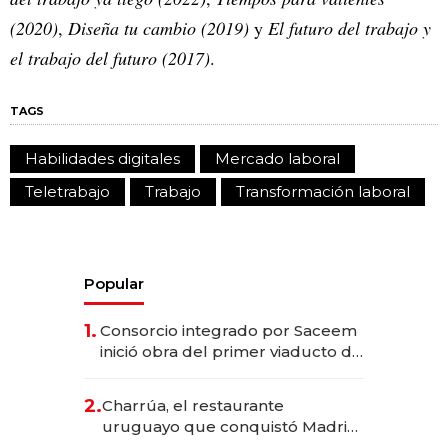
(2020)
,
Diseña tu cambio (2019)
y
El futuro del trabajo y
el trabajo del futuro (2017)
.
TAGS
Habilidades digitales
Mercado laboral
Teletrabajo
Trabajo
Transformación laboral
Popular
1.
Consorcio integrado por Saceem
inició obra del primer viaducto de
los Accesos Este a Montevideo;
inversión total asciende a US$ 54
2.
Charrúa, el restaurante
millones
uruguayo que conquistó Madrid:
sirve 300 cubiertos diarios, agota