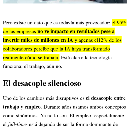
Pero existe un dato que es todavía más provocador:
el 95%
no ve impacto en resultados pese a
de las empresas
invertir miles de millones en IA
y apenas el12% de los
colaboradores percibe que la IA haya transformado
realmente cómo se trabaja.
Está claro: la tecnología
funciona; el trabajo, aún no.
El desacople silencioso
el desacople entre
Uno de los cambios más disruptivos es
trabajo y empleo
. Durante años usamos ambos conceptos
como sinónimos. Ya no lo son. El empleo -especialmente
el
full-time
- está dejando de ser la forma dominante de