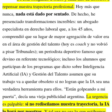
repensar nuestra trayectoria profesional.
Hoy más que
nada está dado por sentado
nunca,
. De hecho, he
presenciado transformaciones increíbles: un abogado
especialista en derecho laboral que, a los 45 años,
comprendió que su lugar de mayor agregación de valor era
en el área de gestión del talento (hoy es
coach
y no volvió
a pisar Tribunales); un periodista deportivo famoso que
devino en referente tecnológico; incluso los alumnos que
participan de los programas que dicto sobre Inteligencia
Artificial (IA) y Gestión del Talento asumen que su
trabajo va a quedar obsoleto si no logran que la IA sea una
verdadera herramienta para ellos. “Están golpeando a mi
puerta”, decía una vieja publicidad argentina.
La urgencia
si no rediseñamos nuestra trayectoria, la IA
es palpable:
lo hará por nosotros
. Y tal vez no sea lo que estábamos