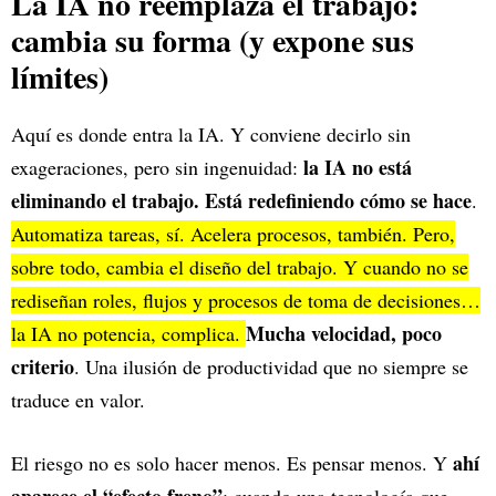
La IA no reemplaza el trabajo:
cambia su forma (y expone sus
límites)
Aquí es donde entra la IA. Y conviene decirlo sin
la IA no está
exageraciones, pero sin ingenuidad:
eliminando el trabajo. Está redefiniendo cómo se hace
.
Automatiza tareas, sí. Acelera procesos, también. Pero,
sobre todo, cambia el diseño del trabajo. Y cuando no se
rediseñan roles, flujos y procesos de toma de decisiones…
Mucha velocidad, poco
la IA no potencia, complica.
criterio
. Una ilusión de productividad que no siempre se
traduce en valor.
ahí
El riesgo no es solo hacer menos. Es pensar menos. Y