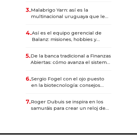
reservas con un mes de
3.
Malabrigo Yarn: así es la
anticipación y prepara apertura
multinacional uruguaya que le
da de tejer al mundo
4.
Así es el equipo gerencial de
Balanz: misiones, hobbies y
metas para este año
5.
De la banca tradicional a Finanzas
Abiertas: cómo avanza el sistema
financiero uruguayo
6.
Sergio Fogel con el ojo puesto
en la biotecnología: consejos
para emprendedores,
oportunidades de inversión y el
7.
Roger Dubuis se inspira en los
rol de la IA
samuráis para crear un reloj de
US$ 384.000