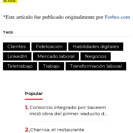
*Este artículo fue publicado originalmente por
Forbes.com
TAGS
Clientes
Fidelización
Habilidades digitales
LinkedIn
Mercado laboral
Negocios
Teletrabajo
Trabajo
Transformación laboral
Popular
1.
Consorcio integrado por Saceem
inició obra del primer viaducto de
los Accesos Este a Montevideo;
inversión total asciende a US$ 54
2.
Charrúa, el restaurante
millones