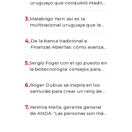
uruguayo que conquistó Madrid:
sirve 300 cubiertos diarios, agota
reservas con un mes de
3.
Malabrigo Yarn: así es la
anticipación y prepara apertura
multinacional uruguaya que le
da de tejer al mundo
4.
De la banca tradicional a
Finanzas Abiertas: cómo avanza
el sistema financiero uruguayo
5.
Sergio Fogel con el ojo puesto en
la biotecnología: consejos para
emprendedores, oportunidades
de inversión y el rol de la IA
6.
Roger Dubuis se inspira en los
samuráis para crear un reloj de
US$ 384.000
7.
Yaninna Mella, gerente general
de ANDA: “Las personas son más
importantes que los problemas”