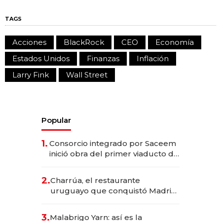
TAGS
Acciones
BlackRock
CEO
Economía
Estados Unidos
Finanzas
Inflación
Larry Fink
Wall Street
Popular
1.
Consorcio integrado por Saceem
inició obra del primer viaducto de
los Accesos Este a Montevideo;
inversión total asciende a US$ 54
2.
Charrúa, el restaurante
millones
uruguayo que conquistó Madrid:
sirve 300 cubiertos diarios, agota
reservas con un mes de
3.
Malabrigo Yarn: así es la