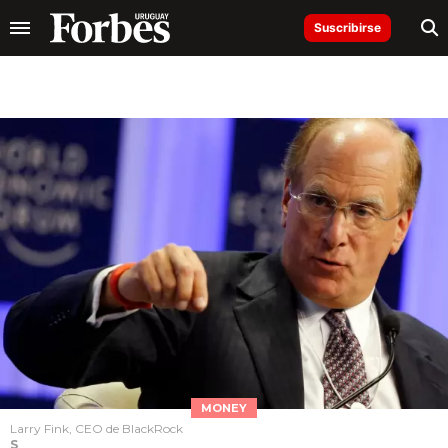
Suscribirse
MONEY
Larry Fink, CEO de BlackRock
S