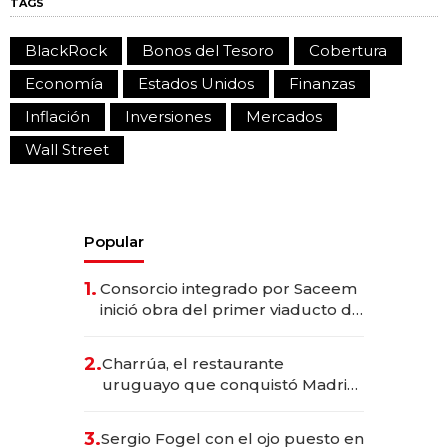
TAGS
BlackRock
Bonos del Tesoro
Cobertura
Economía
Estados Unidos
Finanzas
Inflación
Inversiones
Mercados
Wall Street
Popular
1.
Consorcio integrado por Saceem
inició obra del primer viaducto de
los Accesos Este a Montevideo;
inversión total asciende a US$ 54
2.
Charrúa, el restaurante
millones
uruguayo que conquistó Madrid:
sirve 300 cubiertos diarios, agota
reservas con un mes de
3.
Sergio Fogel con el ojo puesto en
anticipación y prepara apertura