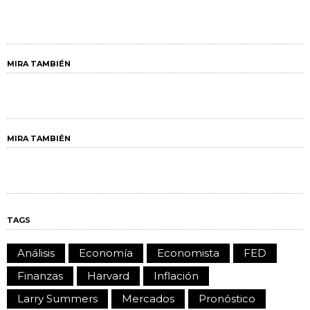
MIRA TAMBIÉN
MIRA TAMBIÉN
TAGS
Análisis
Economía
Economista
FED
Finanzas
Harvard
Inflación
Larry Summers
Mercados
Pronóstico