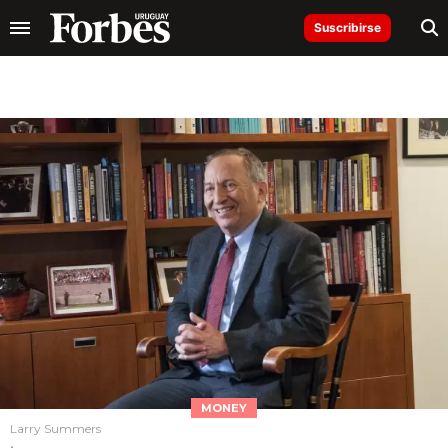
Suscribirse
MONEY
Larry Summers
.