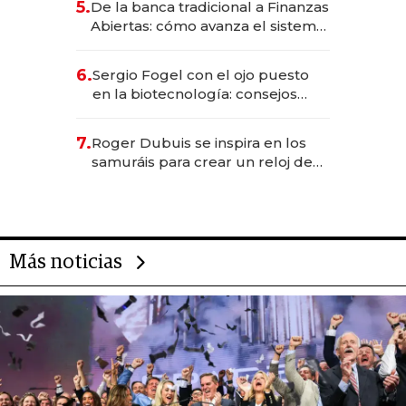
5.
De la banca tradicional a Finanzas
Abiertas: cómo avanza el sistema
financiero uruguayo
6.
Sergio Fogel con el ojo puesto
en la biotecnología: consejos
para emprendedores,
oportunidades de inversión y el
7.
Roger Dubuis se inspira en los
rol de la IA
samuráis para crear un reloj de
US$ 384.000
Más noticias