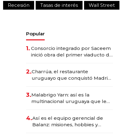
Recesión
Tasas de interés
Wall Street
Popular
1.
Consorcio integrado por Saceem
inició obra del primer viaducto de
los Accesos Este a Montevideo;
inversión total asciende a US$ 54
2.
Charrúa, el restaurante
millones
uruguayo que conquistó Madrid:
sirve 300 cubiertos diarios, agota
reservas con un mes de
3.
Malabrigo Yarn: así es la
anticipación y prepara apertura
multinacional uruguaya que le
da de tejer al mundo
4.
Así es el equipo gerencial de
Balanz: misiones, hobbies y
metas para este año