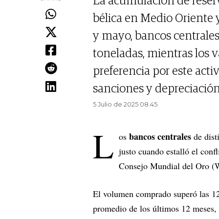
La acumulación de reserv
bélica en Medio Oriente y
y mayo, bancos centrale
toneladas, mientras los va
preferencia por este activ
sanciones y depreciació
5 Julio de 2025 08.45
L
bancos centrales
os
de dist
justo cuando estalló el confl
Consejo Mundial del Oro 
El volumen comprado superó las 12 
promedio de los últimos 12 meses, 