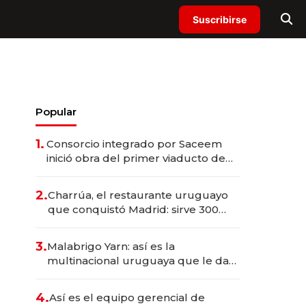
Suscribirse
Popular
1.
Consorcio integrado por Saceem
inició obra del primer viaducto de
los Accesos Este a Montevideo;
inversión total asciende a US$ 54
2.
Charrúa, el restaurante uruguayo
millones
que conquistó Madrid: sirve 300
cubiertos diarios, agota reservas
con un mes de anticipación y
3.
Malabrigo Yarn: así es la
prepara apertura
multinacional uruguaya que le da
de tejer al mundo
4.
Así es el equipo gerencial de