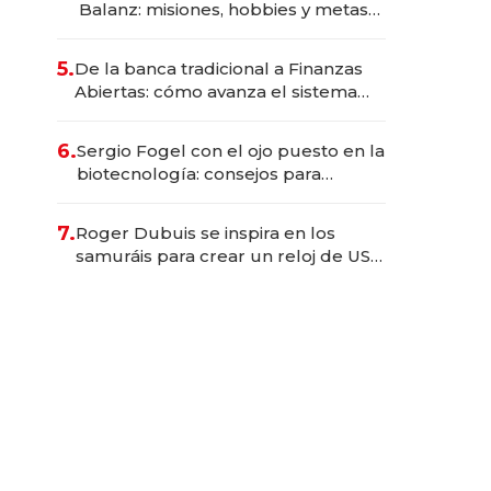
Balanz: misiones, hobbies y metas
para este año
5.
De la banca tradicional a Finanzas
Abiertas: cómo avanza el sistema
financiero uruguayo
6.
Sergio Fogel con el ojo puesto en la
biotecnología: consejos para
emprendedores, oportunidades de
inversión y el rol de la IA
7.
Roger Dubuis se inspira en los
samuráis para crear un reloj de US$
384.000