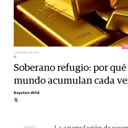
M
Lingotes de oro
A
Soberano refugio: por qué 
mundo acumulan cada vez 
Royston Wild
SHARE