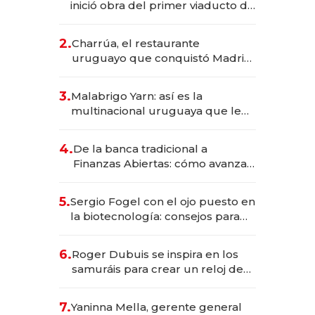
inició obra del primer viaducto de
los Accesos Este a Montevideo;
inversión total asciende a US$ 54
2.
Charrúa, el restaurante
millones
uruguayo que conquistó Madrid:
sirve 300 cubiertos diarios, agota
reservas con un mes de
3.
Malabrigo Yarn: así es la
anticipación y prepara apertura
multinacional uruguaya que le
da de tejer al mundo
4.
De la banca tradicional a
Finanzas Abiertas: cómo avanza
el sistema financiero uruguayo
5.
Sergio Fogel con el ojo puesto en
la biotecnología: consejos para
emprendedores, oportunidades
de inversión y el rol de la IA
6.
Roger Dubuis se inspira en los
samuráis para crear un reloj de
US$ 384.000
7.
Yaninna Mella, gerente general