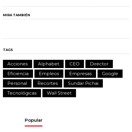
MIRA TAMBIÉN
TAGS
Acciones
Alphabet
CEO
Director
Eficiencia
Empleos
Empresas
Google
Personal
Recortes
Sundar Pichai
Tecnológicas
Wall Street
Popular