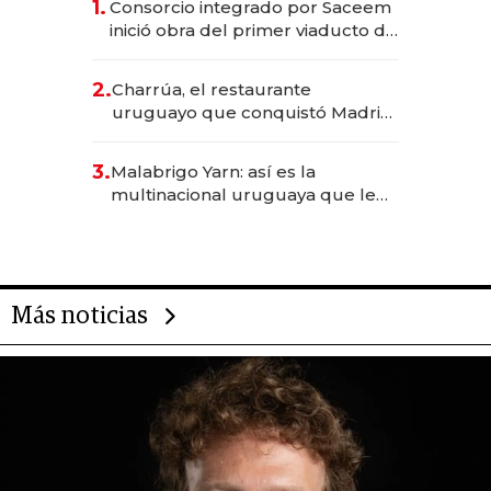
1.
Consorcio integrado por Saceem
inició obra del primer viaducto de
los Accesos Este a Montevideo;
inversión total asciende a US$ 54
2.
Charrúa, el restaurante
millones
uruguayo que conquistó Madrid:
sirve 300 cubiertos diarios, agota
reservas con un mes de
3.
Malabrigo Yarn: así es la
anticipación y prepara apertura
multinacional uruguaya que le
da de tejer al mundo
Más noticias