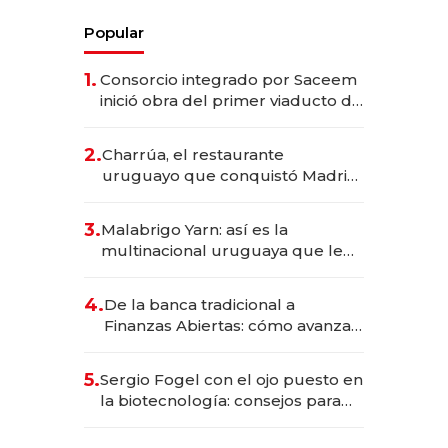
Popular
1.
Consorcio integrado por Saceem
inició obra del primer viaducto de
los Accesos Este a Montevideo;
inversión total asciende a US$ 54
2.
Charrúa, el restaurante
millones
uruguayo que conquistó Madrid:
sirve 300 cubiertos diarios, agota
reservas con un mes de
3.
Malabrigo Yarn: así es la
anticipación y prepara apertura
multinacional uruguaya que le
da de tejer al mundo
4.
De la banca tradicional a
Finanzas Abiertas: cómo avanza
el sistema financiero uruguayo
5.
Sergio Fogel con el ojo puesto en
la biotecnología: consejos para
emprendedores, oportunidades
de inversión y el rol de la IA