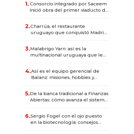
1.
Consorcio integrado por Saceem
inició obra del primer viaducto de
los Accesos Este a Montevideo;
inversión total asciende a US$ 54
2.
Charrúa, el restaurante
millones
uruguayo que conquistó Madrid:
sirve 300 cubiertos diarios, agota
reservas con un mes de
3.
Malabrigo Yarn: así es la
anticipación y prepara apertura
multinacional uruguaya que le
da de tejer al mundo
4.
Así es el equipo gerencial de
Balanz: misiones, hobbies y
metas para este año
5.
De la banca tradicional a Finanzas
Abiertas: cómo avanza el sistema
financiero uruguayo
6.
Sergio Fogel con el ojo puesto
en la biotecnología: consejos
para emprendedores,