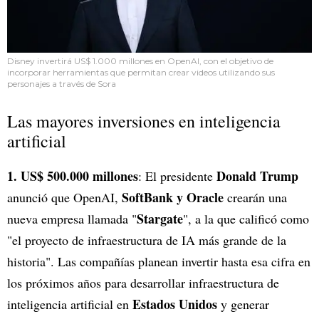
Disney invertirá US$ 1.000 millones en OpenAI, con el objetivo de
incorporar herramientas que permitan crear videos utilizando sus
personajes a través de Sora
Las mayores inversiones en inteligencia
artificial
1. US$ 500.000 millones
Donald Trump
: El presidente
SoftBank y Oracle
anunció que OpenAI,
crearán una
Stargate
nueva empresa llamada "
", a la que calificó como
"el proyecto de infraestructura de IA más grande de la
historia". Las compañías planean invertir hasta esa cifra en
los próximos años para desarrollar infraestructura de
Estados Unidos
inteligencia artificial en
y generar