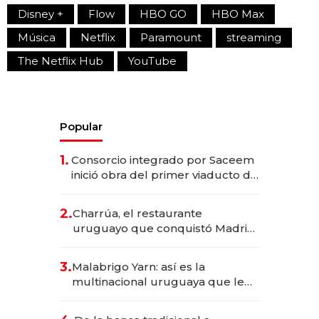
Disney +
Flow
HBO GO
HBO Max
Música
Netflix
Paramount
streaming
The Netflix Hub
YouTube
Popular
1.
Consorcio integrado por Saceem
inició obra del primer viaducto de
los Accesos Este a Montevideo;
inversión total asciende a US$ 54
2.
Charrúa, el restaurante
millones
uruguayo que conquistó Madrid:
sirve 300 cubiertos diarios, agota
reservas con un mes de
3.
Malabrigo Yarn: así es la
anticipación y prepara apertura
multinacional uruguaya que le
da de tejer al mundo