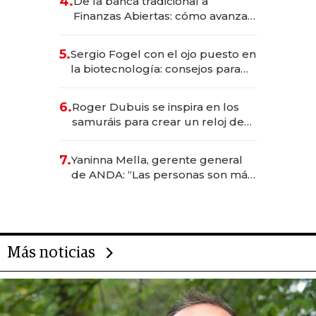
4.
De la banca tradicional a
Finanzas Abiertas: cómo avanza
el sistema financiero uruguayo
5.
Sergio Fogel con el ojo puesto en
la biotecnología: consejos para
emprendedores, oportunidades
de inversión y el rol de la IA
6.
Roger Dubuis se inspira en los
samuráis para crear un reloj de
US$ 384.000
7.
Yaninna Mella, gerente general
de ANDA: “Las personas son más
importantes que los problemas”
Más noticias