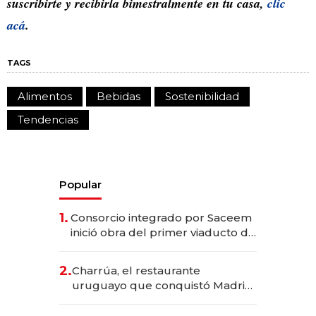
suscribirte y recibirla bimestralmente en tu casa,
clic
acá
.
TAGS
Alimentos
Bebidas
Sostenibilidad
Tendencias
Popular
1.
Consorcio integrado por Saceem
inició obra del primer viaducto de
los Accesos Este a Montevideo;
inversión total asciende a US$ 54
2.
Charrúa, el restaurante
millones
uruguayo que conquistó Madrid:
sirve 300 cubiertos diarios, agota
reservas con un mes de