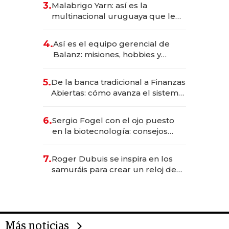
3.
Malabrigo Yarn: así es la
anticipación y prepara apertura
multinacional uruguaya que le
da de tejer al mundo
4.
Así es el equipo gerencial de
Balanz: misiones, hobbies y
metas para este año
5.
De la banca tradicional a Finanzas
Abiertas: cómo avanza el sistema
financiero uruguayo
6.
Sergio Fogel con el ojo puesto
en la biotecnología: consejos
para emprendedores,
oportunidades de inversión y el
7.
Roger Dubuis se inspira en los
rol de la IA
samuráis para crear un reloj de
US$ 384.000
Más noticias