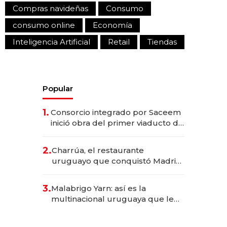
Compras navideñas
Consumo
consumo online
Economía
Inteligencia Artificial
Retail
Tiendas
Popular
1.
Consorcio integrado por Saceem
inició obra del primer viaducto de
los Accesos Este a Montevideo;
inversión total asciende a US$ 54
2.
Charrúa, el restaurante
millones
uruguayo que conquistó Madrid:
sirve 300 cubiertos diarios, agota
reservas con un mes de
3.
Malabrigo Yarn: así es la
anticipación y prepara apertura
multinacional uruguaya que le
da de tejer al mundo