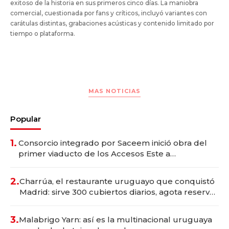
exitoso de la historia en sus primeros cinco días. La maniobra
comercial, cuestionada por fans y críticos, incluyó variantes con
carátulas distintas, grabaciones acústicas y contenido limitado por
tiempo o plataforma.
MAS NOTICIAS
Popular
1.
Consorcio integrado por Saceem inició obra del
primer viaducto de los Accesos Este a
Montevideo; inversión total asciende a US$ 54
millones
2.
Charrúa, el restaurante uruguayo que conquistó
Madrid: sirve 300 cubiertos diarios, agota reservas
con un mes de anticipación y prepara apertura
3.
Malabrigo Yarn: así es la multinacional uruguaya