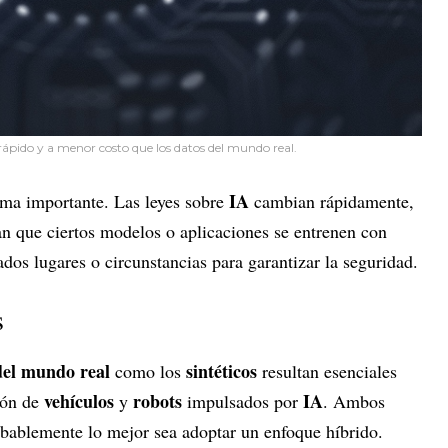
rápido y a menor costo que los datos del mundo real.
IA
ema importante. Las leyes sobre
cambian rápidamente,
dan que ciertos modelos o aplicaciones se entrenen con
dos lugares o circunstancias para garantizar la seguridad.
s
del mundo real
sintéticos
como los
resultan esenciales
vehículos
robots
IA
ión de
y
impulsados por
. Ambos
obablemente lo mejor sea adoptar un enfoque híbrido.