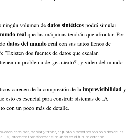
datos sintéticos
ue ningún volumen de
podrá simular
mundo real
que las máquinas tendrán que afrontar. Por
datos del mundo real
ndo
con sus autos llenos de
ó: "Existen dos fuentes de datos que escalan
e tienen un problema de '¿es cierto?', y video del mundo
imprevisibilidad
éticos carecen de la compresión de la
y
e esto es esencial para construir sistemas de IA
sto con un poco más de detalle.
den caminar, hablar y trabajar junto a nosotros son solo dos de las
icial (IA) promete transformar el mundo en el futuro cercano.