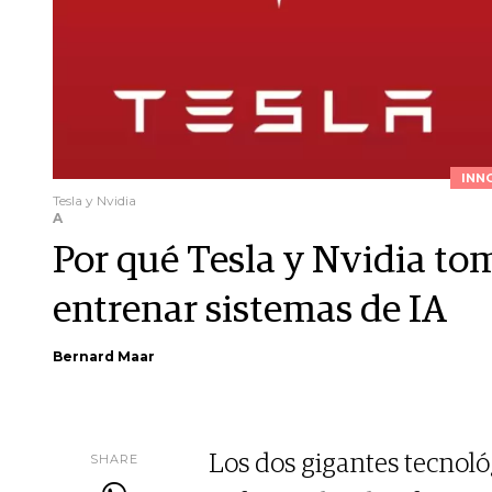
INN
Tesla y Nvidia
A
Por qué Tesla y Nvidia to
entrenar sistemas de IA
Bernard Maar
SHARE
Los dos gigantes tecnoló