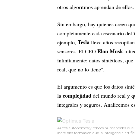
otros algoritmos aprendan de ellos.
Sin embargo, hay quienes creen q
completamente cada escenario del
Tesla
ejemplo,
lleva años recopila
Elon Musk
sensores. El CEO
tuite
infinitamente: datos sintéticos, qu
real, que no lo tiene".
El argumento es que los datos sint
complejidad
la
del mundo real y qu
integrales y seguros. Analicemos e
Autos autónomos y robots humanoides que pue
increíbles formas en que la inteligencia artif