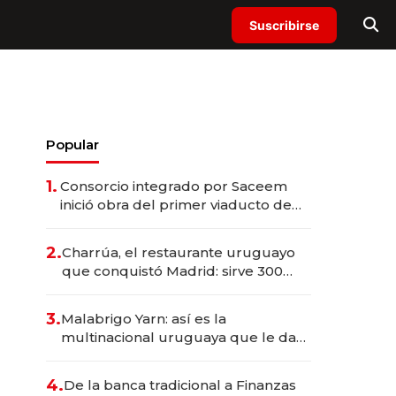
Suscribirse
Popular
1.
Consorcio integrado por Saceem
inició obra del primer viaducto de
los Accesos Este a Montevideo;
inversión total asciende a US$ 54
2.
Charrúa, el restaurante uruguayo
millones
que conquistó Madrid: sirve 300
cubiertos diarios, agota reservas
con un mes de anticipación y
3.
Malabrigo Yarn: así es la
prepara apertura
multinacional uruguaya que le da
de tejer al mundo
4.
De la banca tradicional a Finanzas