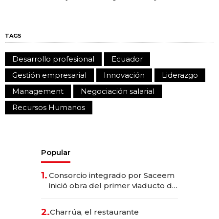
TAGS
Desarrollo profesional
Ecuador
Gestión empresarial
Innovación
Liderazgo
Management
Negociación salarial
Recursos Humanos
Popular
1.
Consorcio integrado por Saceem
inició obra del primer viaducto de
los Accesos Este a Montevideo;
inversión total asciende a US$ 54
2.
Charrúa, el restaurante
millones