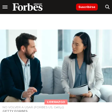
Suscribirse
LIDERAZGO
NO VOLVER A USAR (FORBES US, Getty))
GETTY FORBES