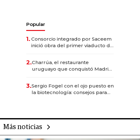
Popular
1.
Consorcio integrado por Saceem
inició obra del primer viaducto de
los Accesos Este a Montevideo;
inversión total asciende a US$ 54
2.
Charrúa, el restaurante
millones
uruguayo que conquistó Madrid:
sirve 300 cubiertos diarios, agota
reservas con un mes de
3.
Sergio Fogel con el ojo puesto en
anticipación y prepara apertura
la biotecnología: consejos para
emprendedores, oportunidades
de inversión y el rol de la IA
Más noticias