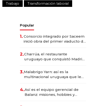
Trabajo
Transformación laboral
Popular
1.
Consorcio integrado por Saceem
inició obra del primer viaducto de
los Accesos Este a Montevideo;
inversión total asciende a US$ 54
2.
Charrúa, el restaurante
millones
uruguayo que conquistó Madrid:
sirve 300 cubiertos diarios, agota
reservas con un mes de
3.
Malabrigo Yarn: así es la
anticipación y prepara apertura
multinacional uruguaya que le
da de tejer al mundo
4.
Así es el equipo gerencial de
Balanz: misiones, hobbies y
metas para este año