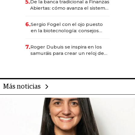
5.
De la banca tradicional a Finanzas
Abiertas: cómo avanza el sistema
financiero uruguayo
6.
Sergio Fogel con el ojo puesto
en la biotecnología: consejos
para emprendedores,
oportunidades de inversión y el
7.
Roger Dubuis se inspira en los
rol de la IA
samuráis para crear un reloj de
US$ 384.000
Más noticias