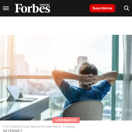
Suscribirse
LIDERAZGO
microdescansos descanso bienestar trabajo
INTERNET